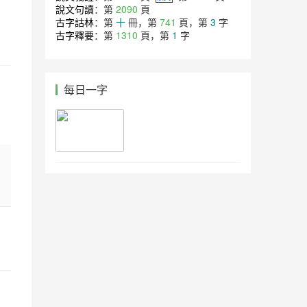
說文句讀
：第
2090
頁
古字詁林
：第
十
冊，第
741
頁，第
3
字
古字釋要
：第
1310
頁，第
1
字
每日一字