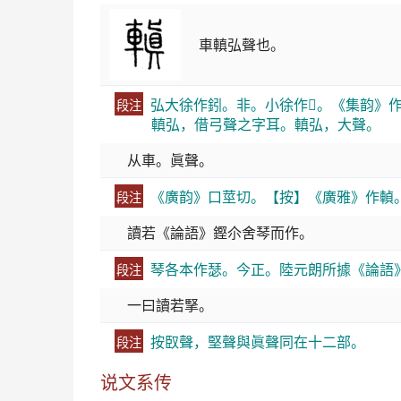
車䡩弘聲也。
弘大徐作鈏。非。小徐作𨥺。《集韵》
段注
䡩弘，借弓聲之字耳。䡩弘，大聲。
从車。眞聲。
《廣韵》口莖切。【按】《廣雅》作䡠。
段注
讀若《論語》鏗尒舍琴而作。
琴各本作瑟。今正。陸元朗所據《論語
段注
一曰讀若掔。
按臤聲，堅聲與眞聲同在十二部。
段注
说文系传