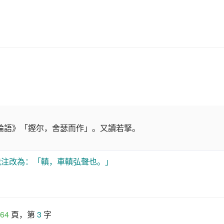
《論語》「鏗尔，舍瑟而作」。又讀若掔。
裁注改為：「䡩，車䡩弘聲也。」
64
 頁，第 
3
 字