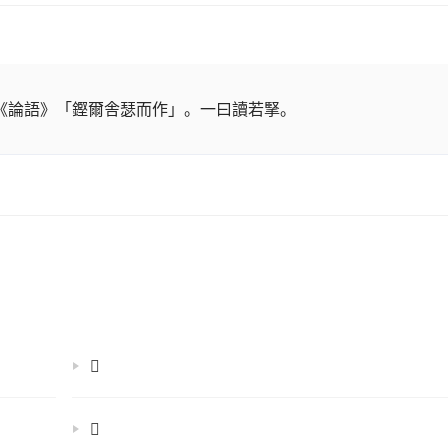
若《論語》「鏗爾舎瑟而作」。一曰讀若掔。
𢇷
𢊕