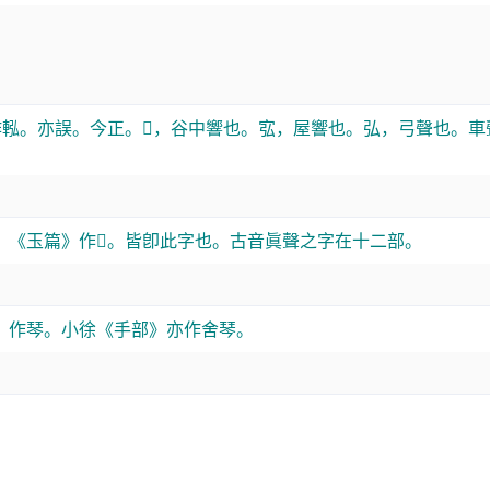
作䡏。亦誤。今正。𧮯，谷中響也。宖，屋響也。弘，弓聲也。車
《玉篇》作𨌳。皆卽此字也。古音眞聲之字在十二部。
》作琴。小徐《手部》亦作舍琴。