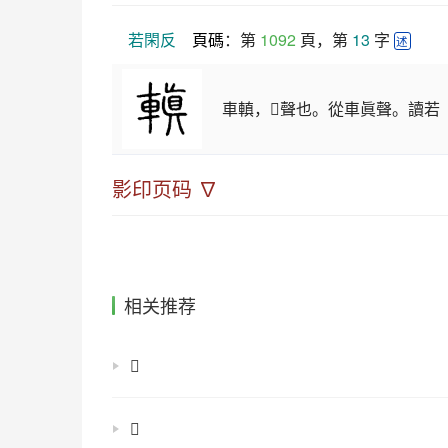
若閑反
頁碼
：第 
1092
 頁，第 
13
 字 
述
車䡩，𨥺聲也。從車眞聲。讀
影印页码 ∇
相关推荐
𢇇
𢉥