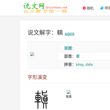
随机
甲
说文解字：䡩
4869
異體:
部首
：
車
拼音
：
kēnɡ, zhěn
字形演变
楷書