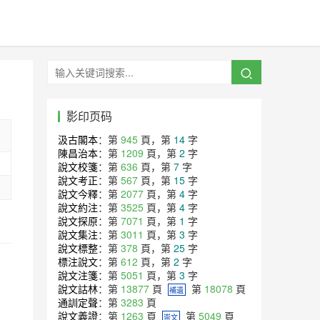
影印页码
汲古閣本
：第
945
頁，第
14
字
陳昌治本
：第
1209
頁，第
2
字
說文校箋
：第
636
頁，第
7
字
說文考正
：第
567
頁，第
15
字
說文今釋
：第
2077
頁，第
4
字
說文約注
：第
3525
頁，第
4
字
說文探原
：第
7071
頁，第
1
字
說文集注
：第
3011
頁，第
3
字
說文標整
：第
378
頁，第
25
字
標注說文
：第
612
頁，第
2
字
說文注箋
：第
5051
頁，第
3
字
說文詁林
：第
13877
頁
第
18078
頁
補遺
通訓定聲
：第
3283
頁
說文義證
：第
1263
頁
第
5049
頁
崇文