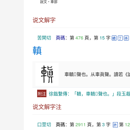
說文‧車部
说文解字
苦閑切
頁碼
：第 
476
 頁，第 
15
 字 
續
丁
孫
䡩
車䡩𨥺聲也。从車眞聲。讀若
徐鍇繫傳：「䡩，車䡩𨥺聲也。」段玉
附注
说文解字注
口莖切
頁碼
：第 
2911
 頁，第 
3
 字  
 第 
12
許