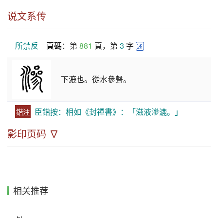
说文系传
所禁反
頁碼
：第 
881
 頁，第 
3
 字 
述
下漉也。從水參聲。
臣鍇按：相如《封禪書》：「滋液滲漉。」
鍇注
影印页码 ∇
相关推荐