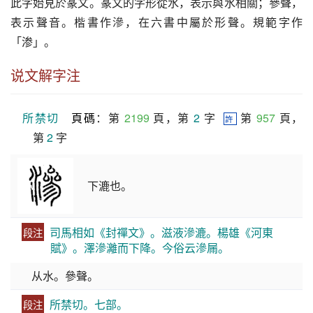
此字始見於篆文。篆文的字形從水，表示與水相關；參聲，
表示聲音。楷書作滲，在六書中屬於形聲。規範字作
「渗」。
说文解字注
所禁切
頁碼
：第 
2199
 頁，第 
2
 字  
 第 
957
 頁，
許
第 
2
 字
下漉也。
司馬相如《封禪文》。滋液滲漉。楊雄《河東
段注
賦》。澤滲灕而下降。今俗云滲屚。
从水。參聲。
所禁切。七部。
段注