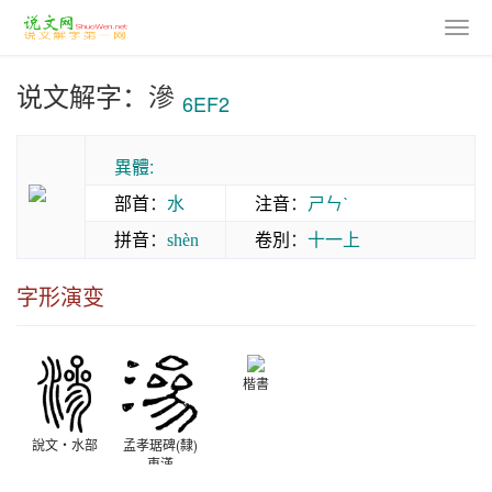
说文解字：滲
6EF2
異體:
部首
：
水
注音
：
ㄕㄣˋ
拼音
：
卷別
：
十一上
shèn
字形演变
楷書
說文‧水部
孟孝琚碑(隸)
東漢