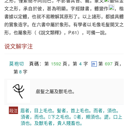
之形，僅繁簡不同而已，不影響其音、義。篆文
最似金
文之形，承自於彼，甚為明顯。字經隸書，體變作
，楷
書據以定體，也就不易瞭解其原形了。以上諸形，都據具體
的實象造字。在六書中屬於象形。有學者以毛像毛髮開叉之
形，也屬象形（《說文類釋》，P.61），可備一說。
说文解字注
莫袍切
頁碼
：第 
1592
 頁，第 
4
 字  
 第 
697
 頁，
許
第 
8
 字
睂髮之屬及獸毛也。
眉者，目上毛也。髮者，首上毛也。而者，須也。
段注
須者，而也。𦣞下之毛也。𩓾者，頰須也。頾，口上
須也。及獸毛者，貴人賤畜也。