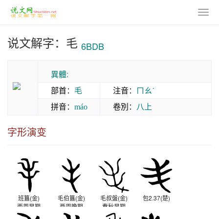
说文解字：毛
6BDB
異體:
部首
：
毛
注音
：
ㄇㄠˊ
拼音
：
卷別
：
八上
máo
字形演变
班簋(金)
毛伯簋(金)
毛叔盤(金)
包2.37(楚)
西周早期
西周晚期
春秋早期