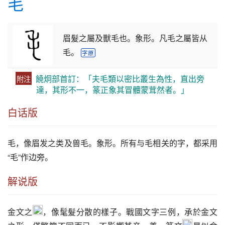
毛
眉髮之屬及獸毛也。象形。凡毛之屬皆从
毛。
字原
饒炯部首訂：「夫毛類以密比叢生為性，直出旁
附注
達，其形不一，篆正象其冒體蒙茸然者。」
白话版
毛
，像眉发之类及兽
毛
。象形。所有与
毛
相关的字，都采用
“
毛
”作边旁。
解说版
金文之
，像髦髮分散的樣子。戰國文字三例，承於金文