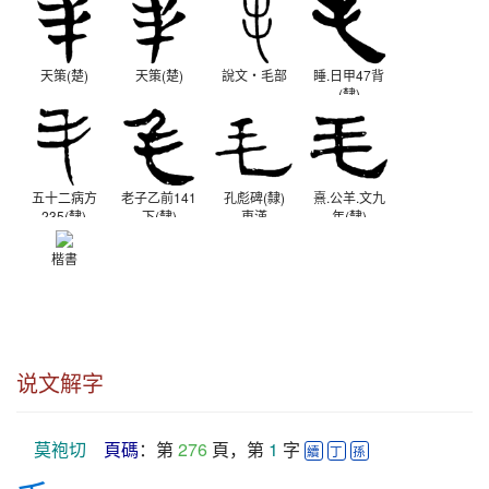
天策(楚)
天策(楚)
說文‧毛部
睡.日甲47背
(隸)
秦
五十二病方
老子乙前141
孔彪碑(隸)
熹.公羊.文九
235(隸)
下(隸)
東漢
年(隸)
秦
西漢
東漢
楷書
说文解字
莫袍切
頁碼
：第 
276
 頁，第 
1
 字 
續
丁
孫