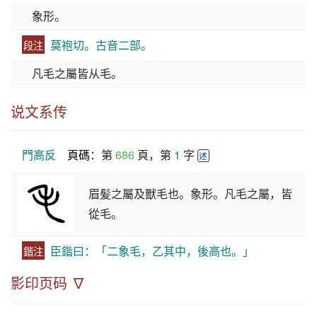
象形。
莫袍切。古音二部。
段注
凡毛之屬皆从毛。
说文系传
門高反
頁碼
：第 
686
 頁，第 
1
 字 
述
眉髪之屬及獸毛也。象形。凡毛之屬，皆
從毛。
臣鍇曰：「二象毛，乙其中，後高也。」
鍇注
影印页码 ∇