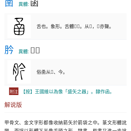
圅
函
　異體: 
舌也。象形。舌體𢎘𢎘。从𢎘，𢎘亦聲。
肣
𦛜𦝵
異體:
俗圅从𠕎、今。
【按】王國維以為像「盛矢之器」。隸作函。
附注
解说版
甲骨文、金文字形都像收納箭矢於箭袋之中。篆文形體訛
變，而誤以形體下半像舌頭之形。隸書、楷書又進一步訛