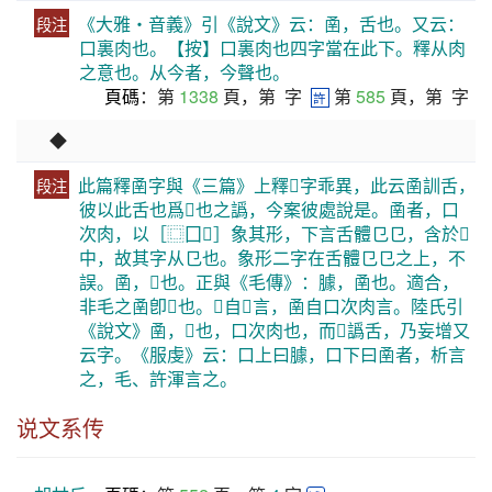
《大雅・音義》引《說文》云：圅，舌也。又云：
段注
口裏肉也。【按】口裏肉也四字當在此下。釋从肉
之意也。从今者，今聲也。
頁碼
：第
1338
頁，第
字
第
585
頁，第
字
許
◆
此篇釋圅字與《三篇》上釋𧮫字乖異，此云圅訓舌，
段注
彼以此舌也爲𧮫也之譌，今案彼處說是。圅者，口
次肉，以［⿴囗𢆉］象其形，下言舌體㔾㔾，含於𧮫
中，故其字从㔾也。象形二字在舌體㔾㔾之上，不
誤。圅，𧮫也。正與《毛傳》：臄，圅也。適合，
非毛之圅卽𩔞也。𩔞自𦣞言，圅自口次肉言。陸氏引
《說文》圅，𧮫也，口次肉也，而𧮫譌舌，乃妄增又
云字。《服虔》云：口上曰臄，口下曰圅者，析言
之，毛、許渾言之。
说文系传