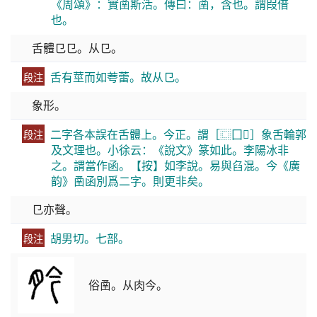
《周頌》：實圅斯活。傳曰：圅，含也。謂叚借
也。
舌體㔾㔾。从㔾。
舌有莖而如荂蕾。故从㔾。
段注
象形。
二字各本誤在舌體上。今正。謂［⿴囗𢆉］象舌輪郭
段注
及文理也。小徐云：《說文》篆如此。李陽冰非
之。謂當作函。【按】如李說。易與臽混。今《廣
韵》圅函別爲二字。則更非矣。
㔾亦聲。
胡男切。七部。
段注
俗圅。从肉今。