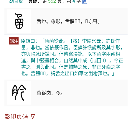
胡甘反
頁碼
：第 
552
 頁，第 
4
 字 
述
舌也。象形，舌體𢎘𢎘，𢎘亦聲。
臣鍇曰：「涵菡從此。【按】李陽氷云：許氏作
鍇注
圅，非也。當依篆作函。臣詳許愼說所及其字形，
亦與陽冰所說同。但傳寫浸訛，以下函字兩齒相
連，與中竪畫相合，自然其中成（⿴囗𢆉），今正
書之，則與此同。但是輔頰之象，非正牙齒之字
也。舌體𢎘𢎘，謂舌之出口如華之岀柎籜也。」
俗從肉、今。
影印页码 ∇