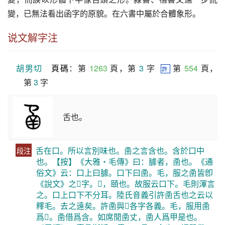
變，已無法看出函字的原貌。在六書中屬於合體象形。
说文解字注
胡男切
頁碼
：第 
1263
 頁，第 
3
 字  
 第 
554
 頁，
許
第 
3
 字
舌也。
舌在口。所以言別味也。圅之言含也。含於口中
段注
也。【按】《大雅・毛傳》曰：臄者，圅也。《通
俗文》云：口上曰臄。口下曰圅。毛，服之圅皆卽
《說文》之𩔞字。𩔞，頤也。故服云口下。毛則渾言
之。口上口下不分耳。陸氏音義引許圅舌也之云以
釋毛。去之遠矣。許圅與𩔞各字各義。毛，服用圅
爲𩔞。圅借爲含。如席閒圅丈，圅人爲甲是也。