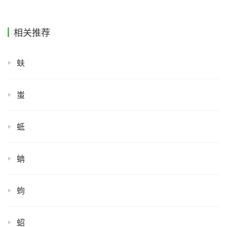
相关推荐
蚨
蚩
蚳
蚺
蚼
蛁