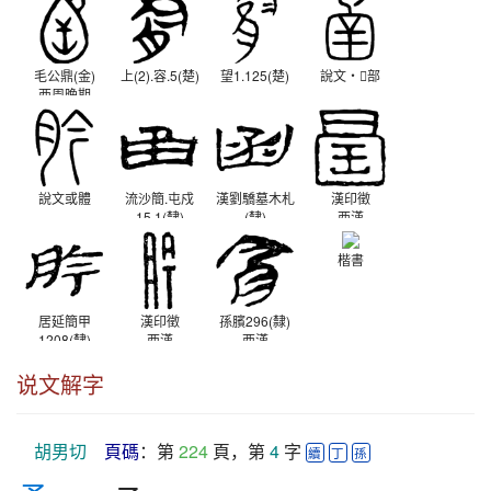
毛公鼎(金)
上(2).容.5(楚)
望1.125(楚)
說文‧𢎘部
西周晚期
說文或體
流沙簡.屯戍
漢劉驕墓木札
漢印徵
15.1(隸)
(隸)
西漢
西漢
西漢
楷書
居延簡甲
漢印徵
孫臏296(隸)
1208(隸)
西漢
西漢
西漢
说文解字
胡男切
頁碼
：第 
224
 頁，第 
4
 字 
續
丁
孫