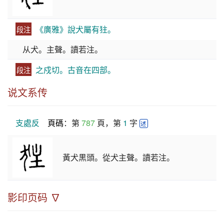
《廣雅》說犬屬有㹥。
段注
从犬。主聲。讀若注。
之戍切。古音在四部。
段注
说文系传
支處反
頁碼
：第 
787
 頁，第 
1
 字 
述
黃犬黒頭。從犬主聲。讀若注。
影印页码 ∇