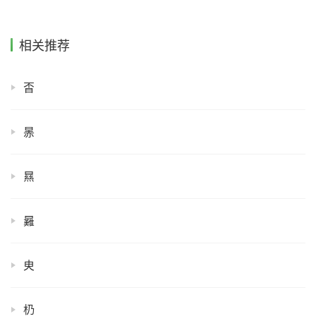
相关推荐
㫘
㫱
㬎
㬮
㬰
㭁