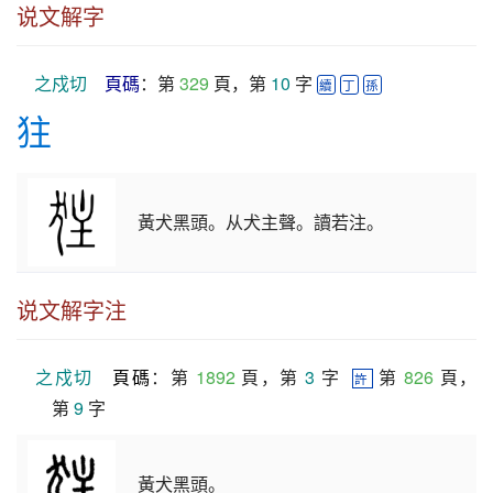
说文解字
之戍切
頁碼
：第 
329
 頁，第 
10
 字 
續
丁
孫
㹥
黃犬黑頭。从犬主聲。讀若注。
说文解字注
之戍切
頁碼
：第 
1892
 頁，第 
3
 字  
 第 
826
 頁，
許
第 
9
 字
黃犬黑頭。