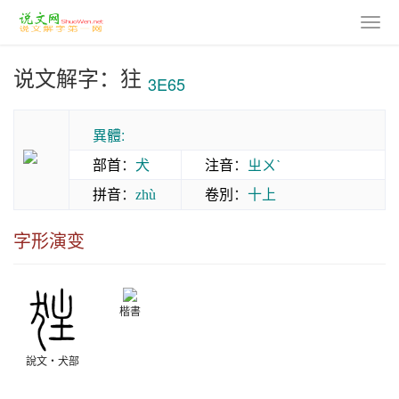
说文解字：㹥
3E65
異體:
部首
：
犬
注音
：
ㄓㄨˋ
拼音
：
卷別
：
十上
zhù
字形演变
楷書
說文‧犬部