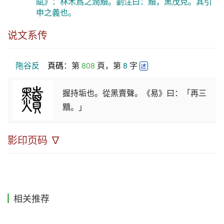
賦》：林木爲之潤黷。劉注曰：黷，黑茂皃。其引
申之義也。
说文系传
陁谷反
頁碼
：第 
808
 頁，第 
8
 字 
述
握持垢也。從黑賣聲。《易》曰：「再三
黷。」
影印页码 ∇
相关推荐