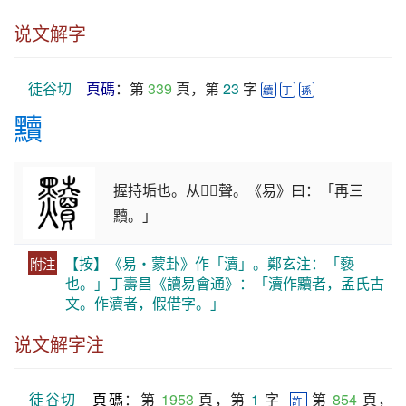
说文解字
徒谷切
頁碼
：第 
339
 頁，第 
23
 字 
續
丁
孫
黷
握持垢也。从𪐗𧸇聲。《易》曰：「再三
黷。」
【按】《易・蒙卦》作「瀆」。鄭玄注：「褻
附注
也。」丁壽昌《讀易會通》：「瀆作黷者，孟氏古
文。作瀆者，假借字。」
说文解字注
徒谷切
頁碼
：第 
1953
 頁，第 
1
 字  
 第 
854
 頁，
許