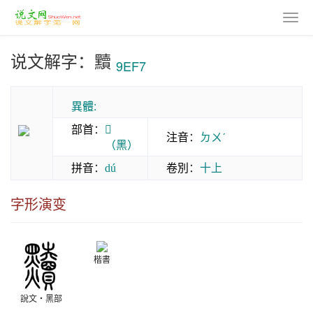
说文解字：黷
9EF7
異體:
部首
：
𪐗
注音
：
ㄉㄨˊ
（黑）
拼音
：
卷別
：
十上
dú
字形演变
楷書
說文‧黑部