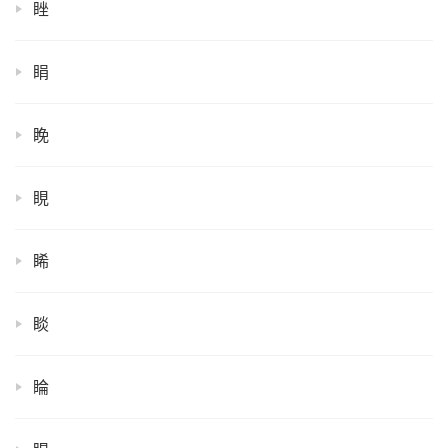
睉
睊
睌
睍
睎
睒
睔