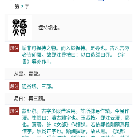
第 
2
 字
握持垢也。
垢非可握持之物。而入於握持。是辱也。古凡言辱
段注
者皆卽黷。故鄭注昏禮曰：以白造緇曰辱。《字
書》辱亦作𪑾。
从黑。𧶠聲。
徒谷切。三部。
段注
易曰：再三黷。
蒙卦辭。古字多叚借通用。許所據易作黷。今易作
段注
瀆。崔憬曰：瀆古黷字也。玉裁按。鄭注云瀆，褻
也。瀆褻，許《女部》作嬻媟。若依鄭義則黷爲叚
借字。嬻爲正字也。黷訓握垢，故从黑。《吳都