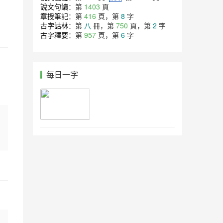
說文句讀
：第
1403
頁
章授筆記
：第
416
頁，第
8
字
古字詁林
：第
八
冊，第
750
頁，第
2
字
古字釋要
：第
957
頁，第
6
字
每日一字