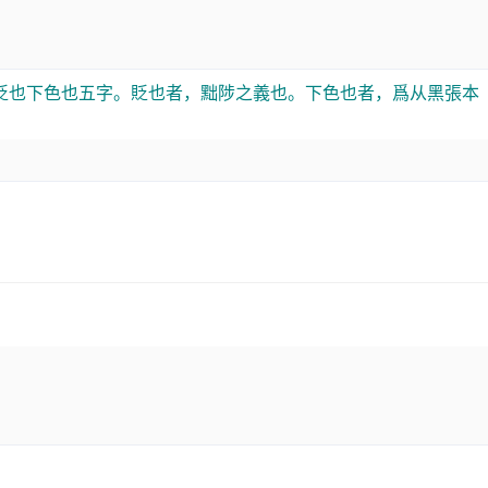
貶也下色也五字。貶也者，黜陟之義也。下色也者，爲从黑張本