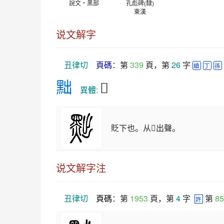
說文‧黑部
孔彪碑(隸)
東漢
说文解字
丑律切
頁碼
：第 
339
 頁，第 
26
 字 
續
丁
孫
黜
𪐽
　異體: 
貶下也。从𪐗出聲。
说文解字注
丑律切
頁碼
：第 
1953
 頁，第 
4
 字  
 第 
85
許