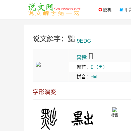
随机
甲
说文解字：黜
9EDC
𪐽
異體:
部首
：
𪐗（黑）
拼音
：
chù
字形演变
楷書