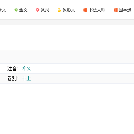
骨文
金文
篆隶
象形文
书法大师
国学迷
注音
：
ㄔㄨˋ
卷別
：
十上