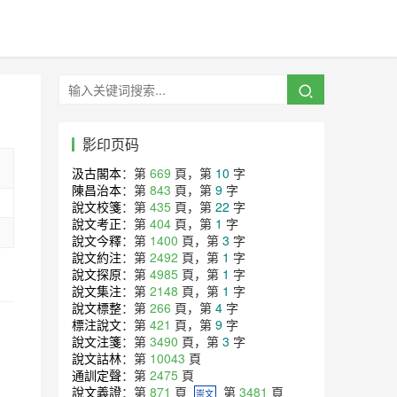
影印页码
汲古閣本
：第
669
頁，第
10
字
陳昌治本
：第
843
頁，第
9
字
說文校箋
：第
435
頁，第
22
字
說文考正
：第
404
頁，第
1
字
說文今釋
：第
1400
頁，第
3
字
說文約注
：第
2492
頁，第
1
字
說文探原
：第
4985
頁，第
1
字
說文集注
：第
2148
頁，第
1
字
說文標整
：第
266
頁，第
4
字
標注說文
：第
421
頁，第
9
字
說文注箋
：第
3490
頁，第
3
字
說文詁林
：第
10043
頁
通訓定聲
：第
2475
頁
說文義證
：第
871
頁
第
3481
頁
崇文