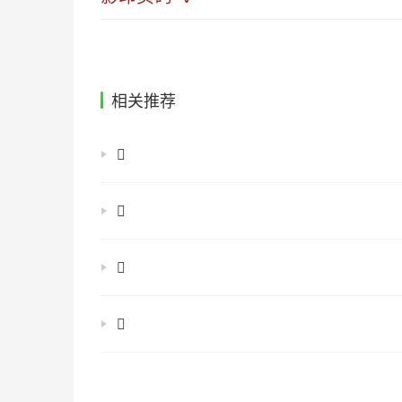
相关推荐
𠈈
𠊬
𠋺
𠏮