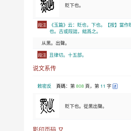
貶下也。
《玉篇》云：貶也，下也。【按】當作
段注
也。古或叚詘，絀爲之。
从黑。出聲。
丑律切。十五部。
段注
说文系传
敕密反
頁碼
：第 
808
 頁，第 
11
 字 
述
貶下也。從黑出聲。
影印页码 ∇