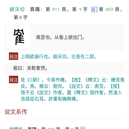
胡沃切
頁碼
：第 
911
 頁，第 
1
 字  
 第 
403
 頁，
許
第 
6
 字
高至也。从隹上欲出冂。
上翔欲遠行也。胡沃切。古音在二部。
段注
易曰：夫乾隺然。
見《𣪠辭》。今易作確。【按】《釋文》云：確苦角
段注
反。馬，韓云：剛皃。《說文》云：高至。【按】
陸不云《說文》作隺。葢《釋文》固作隺。然淺人
改爲從石耳。許書有确無確。
说文系传