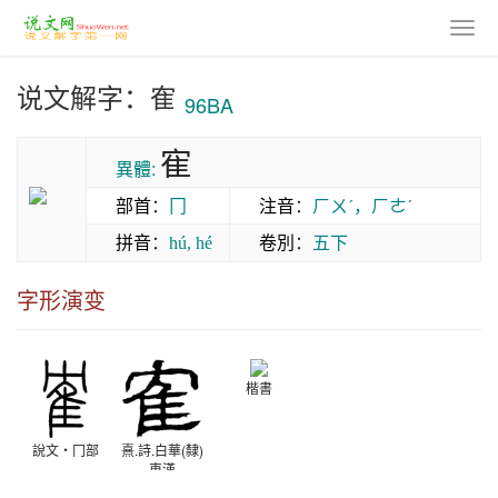
说文解字：隺
96BA
寉
異體:
部首
：
冂
注音
：
ㄏㄨˊ，ㄏㄜˊ
拼音
：
卷別
：
五下
hú, hé
字形演变
楷書
說文‧冂部
熹.詩.白華(隸)
東漢