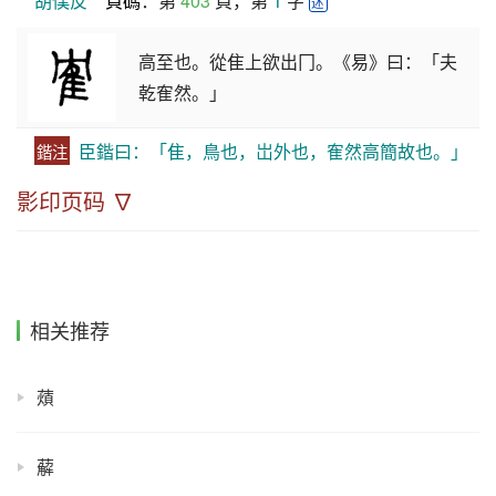
胡僕反
頁碼
：第 
403
 頁，第 
1
 字 
述
高至也。從隹上欲出冂。《易》曰：「夫
乾隺然。」
臣鍇曰：「隹，鳥也，岀外也，隺然高簡故也。」
鍇注
影印页码 ∇
相关推荐
薠
薢