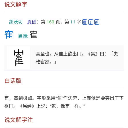
说文解字
胡沃切
頁碼
：第 
169
 頁，第 
11
 字 
續
丁
孫
隺
寉
　異體: 
高至也。从隹上欲出冂。《易》曰：「夫
乾隺然。」
白话版
隺
，高到极点。字形采用“隹”作边旁，上部像是要突出于下
框冂。《易经》上说：“乾，像
隺
一样。”
说文解字注