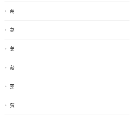
薦
薧
薨
薪
薰
薲