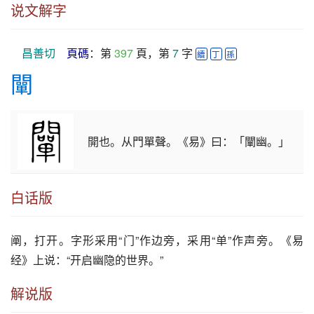
说文解字
昌善切
頁碼
：第 
397
 頁，第 
7
 字 
續
丁
孫
闡
開也。从門單聲。《易》曰：「闡幽。」
白话版
阐
，打开。字形采用“门”作边旁，采用“单”作声旁。《易
经》上说：“开启幽隐的世界。”
解说版