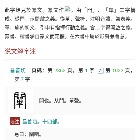
此字始見於篆文。篆文作
，由「門」、「單」二字構
成。從門，示開啟之義。從單，聲符，注明音讀，兼表義。
單，旃的初文，引申有指揮行動之義。會二字得開啟之義。
隸書、楷書承自篆文而定體。在六書中屬於形聲兼會意。
说文解字注
昌善切
頁碼
：第 
2352
 頁，第 
1
 字  
 第 
1022
 頁，
許
第 
7
 字
開也。从門。單聲。
昌善切。十四部。
段注
易曰：闡幽。