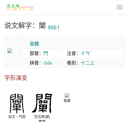
说文解字：闡
95E1
異體:
部首
：
門
注音
：
ㄔㄢˇ
拼音
：
卷別
：
十二上
chǎn
字形演变
楷書
說文‧門部
范式碑(隸)
曹魏