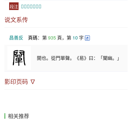
《𣪠辭傳》文。
段注
说文系传
昌善反
頁碼
：第 
935
 頁，第 
10
 字 
述
開也。從門單聲。《易》曰：「闡幽。」
影印页码 ∇
相关推荐