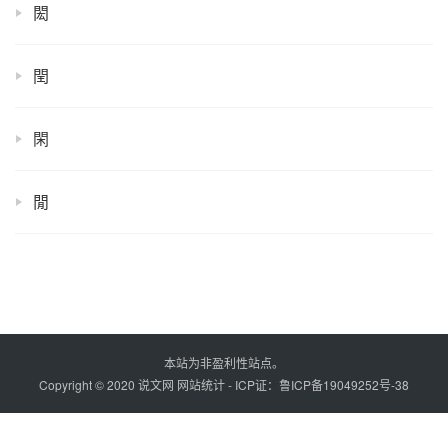
閎
閏
閑
閒
本站为非盈利性站点。
Copyright © 2020 说文网
网站统计
- ICP证：
鲁ICP备19049252号-38