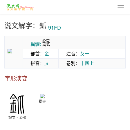
说文解字：釽
91FD
䤨
異體:
部首
：
金
注音
：
ㄆㄧ
拼音
：
卷別
：
十四上
pī
字形演变
楷書
說文‧金部