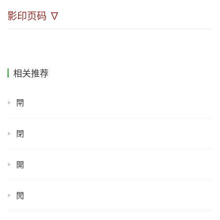
影印页码 ∇
相关推荐
閈
閉
開
閌