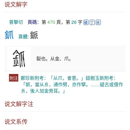
说文解字
普擊切
頁碼
：第 
470
 頁，第 
26
 字 
續
丁
孫
釽
䤨
　異體: 
裂也。从金、爪。
鄭珍新附考：「从爪，會意。」鈕樹玉新附考：
附注
「釽，當从𠂢，通作劈，亦作擘。……疑古或借作
𠂢，後人加金旁耳。」
说文解字注
说文系传