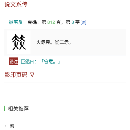
说文系传
歇宅反
頁碼
：第 
812
 頁，第 
8
 字 
述
火赤皃。從二赤。
臣鍇曰：「會意。」
鍇注
影印页码 ∇
相关推荐
旬