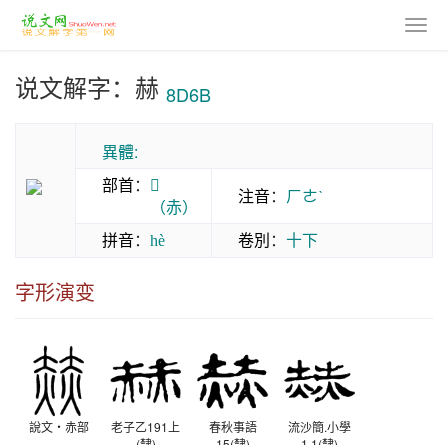
说文解字：赫
8D6B
異體:
部首
：
𤆍
注音
：
ㄏㄜˋ
（赤）
拼音
：
卷別
：
十下
hè
字形演变
說文‧赤部
老子乙191上
春秋事語
流沙簡.小學
(隸)
15(隸)
1.1(隸)