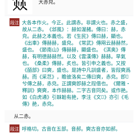
大赤皃。
大各本作火。今正。此謂赤。非謂火也。赤之盛，
段注
故从二赤。《邶風》：赫如渥赭。傳曰：赫，赤
皃。此赫之本義也。若《生民》傳曰赫，顯也。
《出車》傳赫赫，盛皃。《常武》傳㒳云赫赫然，
盛也。《節南山》傳赫赫，顯盛也。《淇奥》傳
赫，有明德赫赫然。以及《雲漢傳》赫赫。旱氣
也。《桑柔》傳赫，炙也。皆引申之義也。又按
《皕部》曰奭，盛也。是詩中凡訓盛者，皆叚奭爲
赫。而《采芑》，瞻彼洛矣二傳曰奭，赤皃。卽𥳑
兮傳之赫，赤皃。正謂奭卽赫之叚借也。《爾雅・
釋訓》奭奭，本作赫赫。二字古音同矣。或作赩。
如《白虎通》引韎韐有赩，李注《文𨕖》亦引《毛
傳》赩，赤皃。
从二赤。
呼格切。古音在五部。音郝。奭古音亦如郝。
段注