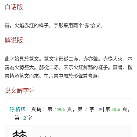
白话版
赫
，火焰赤红的样子。字形采用两个“赤”会义。
解说版
此字始見於篆文。篆文字形從二赤，赤亦聲。赤從大火，本
義為火勢盛大。赫從二赤，表示火紅鮮豔的樣子。隸書、楷
書皆承篆文而來。在六書中屬於形聲兼會意。
说文解字注
呼格切
頁碼
：第 
1965
 頁，第 
7
 字  
 第 
859
 頁，
許
第 
12
 字