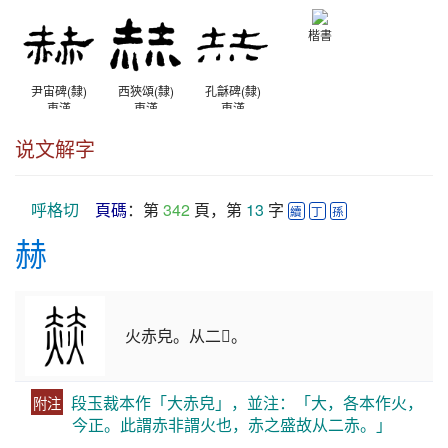
西漢
西漢
西漢
楷書
尹宙碑(隸)
西狹頌(隸)
孔龢碑(隸)
東漢
東漢
東漢
说文解字
呼格切
頁碼
：第 
342
 頁，第 
13
 字 
續
丁
孫
赫
火赤皃。从二𤆍。
段玉裁本作「大赤皃」，並注：「大，各本作火，
附注
今正。此謂赤非謂火也，赤之盛故从二赤。」