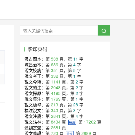
影印页码
汲古閣本
：第
538
頁，第
11
字
陳昌治本
：第
686
頁，第
4
字
說文校箋
：第
351
頁，第
5
字
說文考正
：第
332
頁，第
1
字
說文今釋
：第
1141
頁，第
2
字
說文約注
：第
2048
頁，第
2
字
說文探原
：第
4195
頁，第
2
字
說文集注
：第
1769
頁，第
1
字
說文標整
：第
213
頁，第
28
字
標注說文
：第
343
頁，第
3
字
說文注箋
：第
2841
頁，第
4
字
說文詁林
：第
8434
頁
第
17262
頁
補遺
通訓定聲
：第
2681
頁
說文義證
：第
723
頁
第
2889
頁
崇文