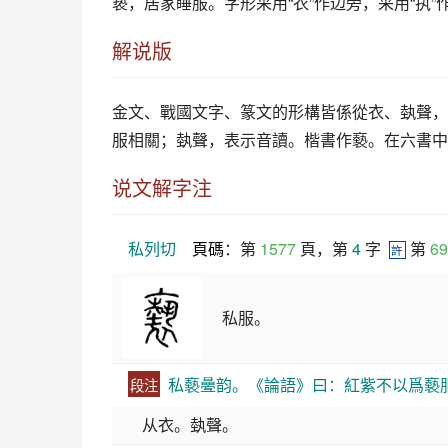
亵
，居家睡服。字形采用“衣”作边旁，采用“执
解说版
金文、戰國文字、篆文的形構皆係從衣、埶聲，
服相關；埶聲，表示音讀。楷書作褻。在六書中
说文解字注
私列切
頁碼
：第 
1577
 頁，第 
4
 字  
 第 
69
許
私服。
私褻㬪韵。《論語》曰：紅紫不以爲褻
段注
从衣。埶聲。