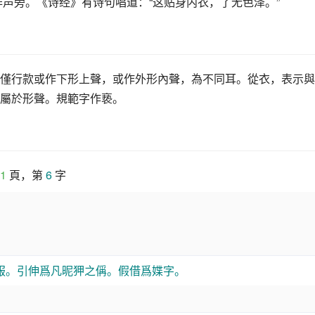
”作声旁。《诗经》有诗句唱道：“这贴身内衣，了无色泽。”
僅行款或作下形上聲，或作外形內聲，為不同耳。從衣，表示與
屬於形聲。規範字作亵。
1
 頁，第 
6
 字
服。引伸爲凡昵狎之偁。假借爲媟字。