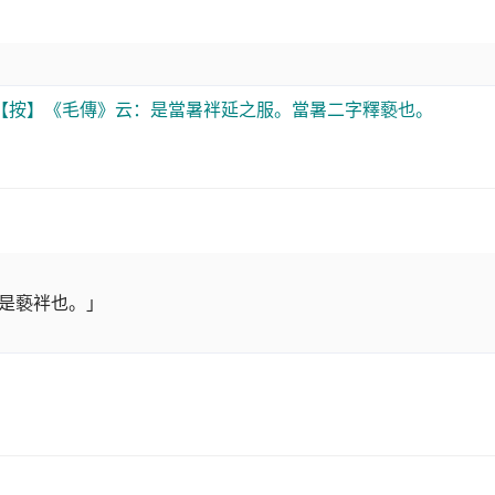
【按】《毛傳》云：是當暑袢延之服。當暑二字釋褻也。
是褻袢也。」