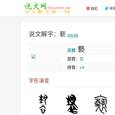
随机
甲
说文解字：褻
893B
䙝
異體:
部首
：
衣
拼音
：
xiè
字形演变