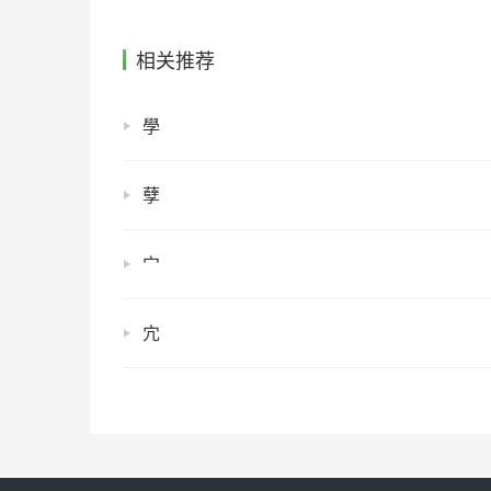
相关推荐
學
孽
宀
宂