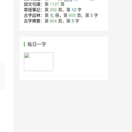
說文句讀
：第
1127
頁
章授筆記
：第
352
頁，第
12
字
古字詁林
：第
七
冊，第
605
頁，第
3
字
古字釋要
：第
804
頁，第
5
字
每日一字