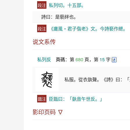
私列切。十五部。
段注
詩曰：是褻絆也。
《庸風・君子偕老》文。今詩褻作紲。
段注
说文系传
私列反
頁碼
：第 
680
 頁，第 
15
 字 
述
私服。從衣埶聲。《詩》曰：「
臣鍇曰：「埶音午世反。」
鍇注
影印页码 ∇