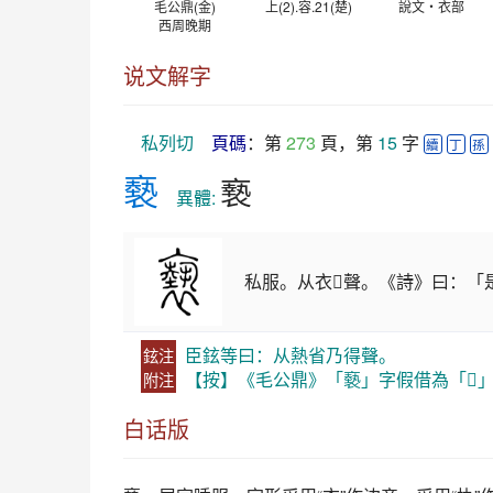
毛公鼎(金)
上(2).容.21(楚)
說文‧衣部
西周晚期
说文解字
私列切
頁碼
：第 
273
 頁，第 
15
 字 
續
丁
孫
褻
䙝
　異體: 
私服。从衣𡎐聲。《詩》曰：「
臣鉉等曰：从熱省乃得聲。
鉉注
【按】《毛公鼎》「褻」字假借為「𣊓
附注
白话版