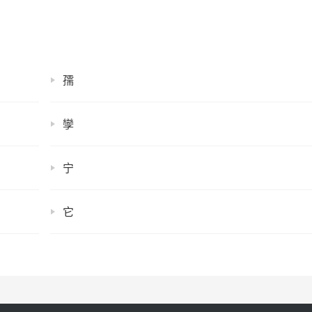
孺
孿
宁
它