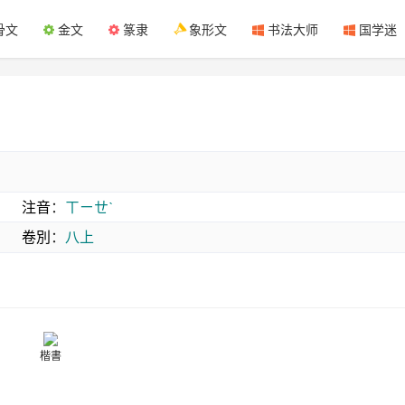
骨文
金文
篆隶
象形文
书法大师
国学迷
注音
：
ㄒㄧㄝˋ
卷別
：
八上
楷書