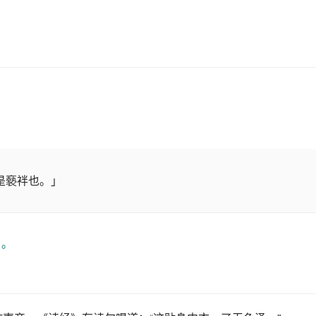
是褻袢也。」
」。