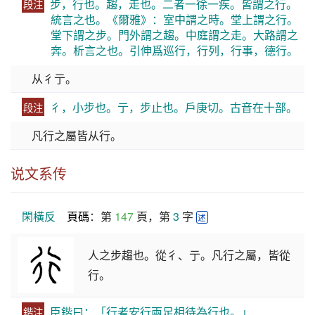
步，行也。趨，走也。二者一徐一疾。皆謂之行。
段注
統言之也。《爾雅》：室中謂之時。堂上謂之行。
堂下謂之步。門外謂之趨。中庭謂之走。大路謂之
奔。析言之也。引伸爲巡行，行列，行事，德行。
从彳亍。
彳，小步也。亍，步止也。戶庚切。古音在十部。
段注
凡行之屬皆从行。
说文系传
閑橫反
頁碼
：第 
147
 頁，第 
3
 字 
述
人之步趨也。從彳、亍。凡行之屬，皆從
行。
臣鍇曰：「行者安行兩足相待為行也。」
鍇注