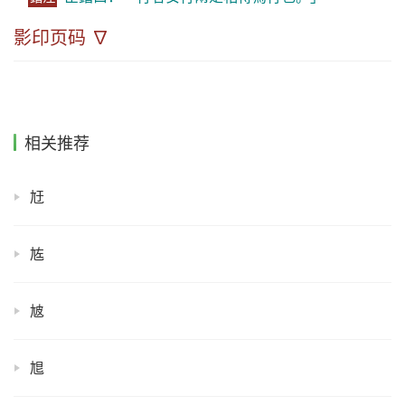
影印页码 ∇
相关推荐
㝼
㝾
㝿
㞁