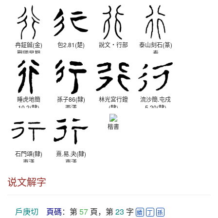
春秋
冉鉦鋮(金)
包2.81(楚)
說文‧行部
泰山刻石(篆)
戰國早期
秦
睡虎地簡
孫子86(隸)
林光宮行鐙
流沙簡.屯戍
10.2(隸)
西漢
(隸)
5.20(隸)
秦
西漢
西漢
楷書
石門頌(隸)
熹.易.夬(隸)
東漢
東漢
说文解字
戶庚切
頁碼
：第 
57
 頁，第 
23
 字 
續
丁
孫