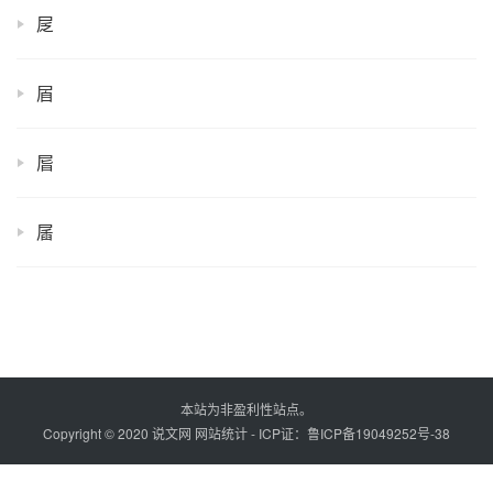
㞏
㞒
㞓
㞚
本站为非盈利性站点。
Copyright © 2020 说文网
网站统计
- ICP证：
鲁ICP备19049252号-38