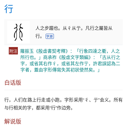
行
人之步趨也。从彳从亍。凡行之屬皆从
行。
字原
羅振玉《殷虛書契考釋》：「行象四達之衢，人之
附注
所行也。」商承祚《殷虛文字類編》：「古从行之
字，或省其右作彳，或省其左作亍，許君誤認為二
字者，蓋由字形傳寫失其初狀使然矣。」
白话版
行
，人们在路上
行
走或小跑。字形采用“彳、亍”会义。所有
与
行
相关的字，都采用“
行
”作边旁。
解说版