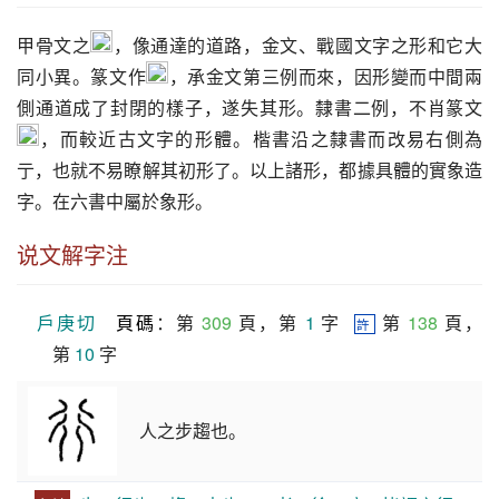
甲骨文之
，像通達的道路，金文、戰國文字之形和它大
同小異。篆文作
，承金文第三例而來，因形變而中間兩
側通道成了封閉的樣子，遂失其形。隸書二例，不肖篆文
，而較近古文字的形體。楷書沿之隸書而改易右側為
亍，也就不易瞭解其初形了。以上諸形，都據具體的實象造
字。在六書中屬於象形。
说文解字注
戶庚切
頁碼
：第 
309
 頁，第 
1
 字  
 第 
138
 頁，
許
第 
10
 字
人之步趨也。