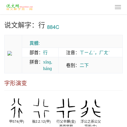
说文解字：行
884C
異體:
部首
：
行
注音
：
ㄒㄧㄥˊ，ㄏㄤˊ
拼音
：
xínɡ,
卷別
：
二下
hánɡ
字形演变
甲574(甲)
後2.2.12(甲)
行父辛觶(金)
浮公之孫公父
西周早期
宅匜(金)