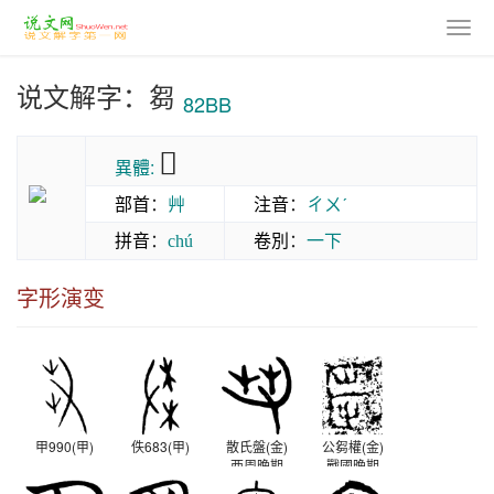
说文解字：芻
82BB
𠣧
異體:
部首
：
艸
注音
：
ㄔㄨˊ
拼音
：
卷別
：
一下
chú
字形演变
甲990(甲)
佚683(甲)
散氏盤(金)
公芻權(金)
西周晚期
戰國晚期