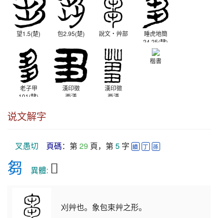
望1.5(楚)
包2.95(楚)
說文‧艸部
睡虎地簡
24.25(隸)
秦
楷書
老子甲
漢印徵
漢印徵
101(隸)
西漢
西漢
西漢
说文解字
叉愚切
頁碼
：第 
29
 頁，第 
5
 字 
續
丁
孫
芻
𠣧
　異體: 
刈艸也。象包束艸之形。