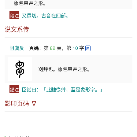
象包束艸之形。
叉愚切。古音在四部。
段注
说文系传
阻虞反
頁碼
：第 
82
 頁，第 
10
 字 
述
刈艸也。象包束艸之形。
臣鍇曰：「此雖從艸，葢是象形字。」
鍇注
影印页码 ∇