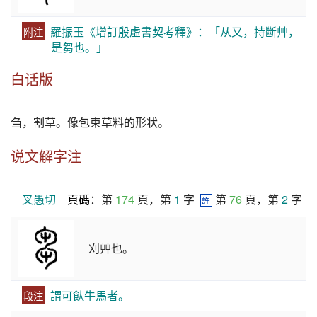
羅振玉《增訂殷虛書契考釋》：「从又，持斷艸，
附注
是芻也。」
白话版
刍
，割草。像包束草料的形状。
说文解字注
叉愚切
頁碼
：第 
174
 頁，第 
1
 字  
 第 
76
 頁，第 
2
 字
許
刈艸也。
謂可飤牛馬者。
段注