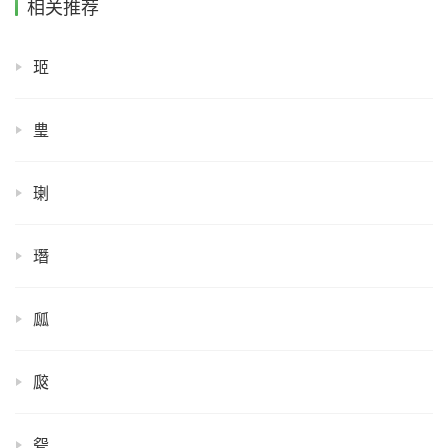
相关推荐
㺿
㻃
㻝
㻸
㼌
㼎
㼝