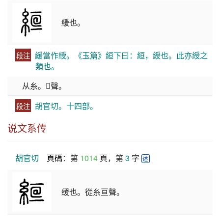
緩也。
緩當作綬。《玉篇》絙下曰：絙，綬也。此亦綬之
段注
類也。
从糸。𠄢聲。
胡官切。十四部。
段注
说文系传
胡官切
頁碼
：第 
1014
 頁，第 
3
 字 
述
缓也。從糸亘聲。