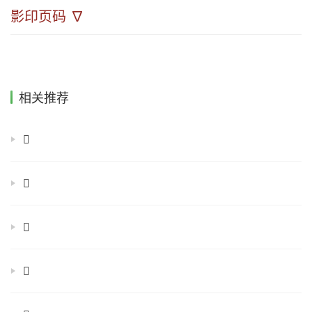
影印页码 ∇
相关推荐
𡞜
𡞞
𡟨
𡟰