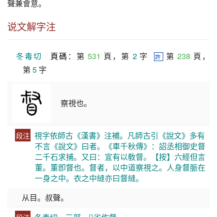
聲兼會意。
说文解字注
冬毒切
頁碼
：第 
531
 頁，第 
2
 字  
 第 
238
 頁，
許
第 
5
 字
察視也。
視字依師古《漢書》注補。凡師古引《說文》多有
段注
不言《說文》曰者。《車千秋傳》：詔丞相御史督
二千石求捕。又曰：宜有以敎督。【按】六經但言
董。董卽督也。督者，以中道察視之。人身督脈在
一身之中。衣之中縫亦曰督縫。
从目。叔聲。