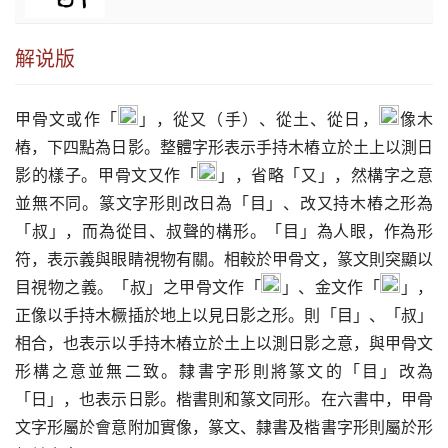
解说版
甲骨文或作「
」，從又（手）、從土、從日，
像木
樁，下四點為日影。整體字形表示手持木樁立於土上以測日
影的樣子。甲骨文又作「
」，省略「又」，然構字之意
並無不同。篆文字形則改日為「目」、改又持木樁之形為
「叔」，而為從目、叔聲的構形。「目」為人眼，作為形
符，表示義與眼睛視物有關。相較於甲骨文，篆文則突顯以
目視物之義。「叔」之甲骨文作「
」、金文作「
」，
正像以手持木橛插於地上以見日影之形。則「目」、「叔」
相合，也表示以手持木樁立於土上以測日影之意，與甲骨文
形構之意並無二致。隸書字形則將篆文的「目」改為
「日」，也表示日影。楷書則和篆文同形。在六書中，甲骨
文字形屬於會意附加實像，篆文、隸書及楷書字形則屬於形