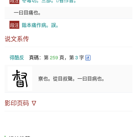
冬毒切。三部。𣜩省作督。
段注
一曰目痛也。
鍇本痛作病。誤。
段注
说文系传
得酷反
頁碼
：第 
259
 頁，第 
3
 字 
述
察也。從目叔聲。一曰目病也。
影印页码 ∇