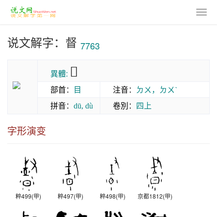
说文解字：督
7763
𥆳
異體:
部首
：
目
注音
：
ㄉㄨ，ㄉㄨˋ
拼音
：
卷別
：
四上
dū, dù
字形演变
粹499(甲)
粹497(甲)
粹498(甲)
京都1812(甲)