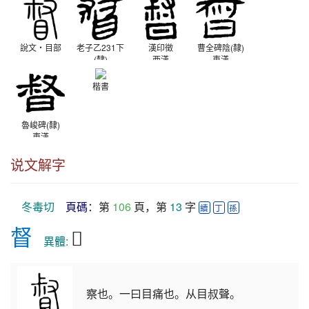
說文‧目部
老子乙231下
漢印徵
曹全碑陰(隸)
(隸)
西漢
東漢
西漢
楷書
魯峻碑(隸)
東漢
说文解字
冬毒切
頁碼
：第 
106
 頁，第 
13
 字 
續
丁
孫
督
𥆳
　異體: 
察也。一曰目痛也。从目叔聲。