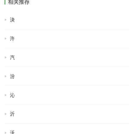
相关推荐
決
汻
汽
汾
沁
沂
沃