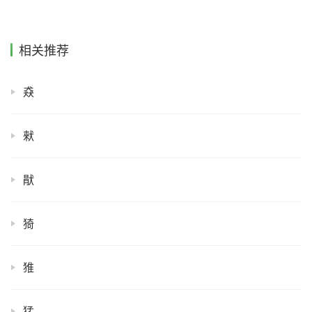
相关推荐
猋
猌
猒
猗
猚
猛