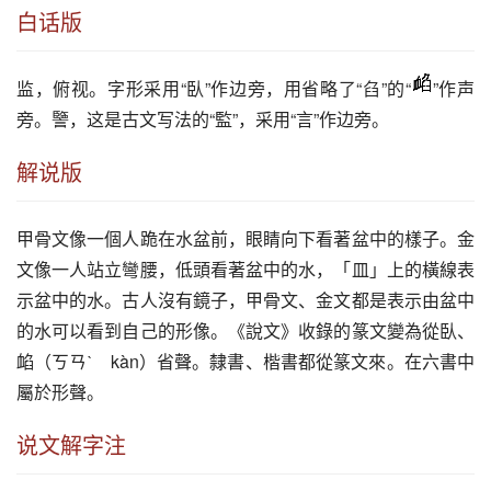
白话版
监
，俯视。字形采用“臥”作边旁，用省略了“臽”的“
”作声
旁。譼，这是古文写法的“監”，采用“言”作边旁。
解说版
甲骨文像一個人跪在水盆前，眼睛向下看著盆中的樣子。金
文像一人站立彎腰，低頭看著盆中的水，「皿」上的橫線表
示盆中的水。古人沒有鏡子，甲骨文、金文都是表示由盆中
的水可以看到自己的形像。《說文》收錄的篆文變為從臥、
䘓（ㄎㄢˋ　kàn）省聲。隸書、楷書都從篆文來。在六書中
屬於形聲。
说文解字注