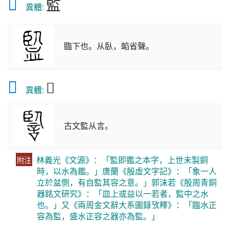
𧗄
監
　異體: 
臨下也。从臥，䘓省聲。
𧨭
𧩾
異體:
古文監从言。
林義光《文源》：「監即鑑之本字，上世未製銅
附注
時，以水為鑑。」唐蘭《殷虛文字記》：「象一人
立於盆側，有自監其容之意。」郭沫若《殷周青銅
器銘文研究》：「皿上或益以一若者，監中之水
也。」又《兩周金文辭大系圖錄攷釋》：「臨水正
容為監，盛水正容之器亦為監。」