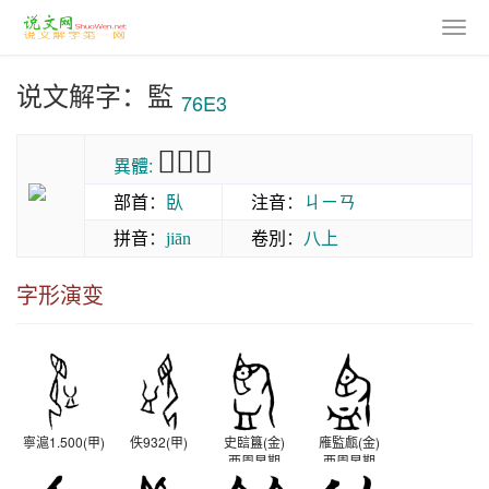
说文解字：監
76E3
𧗄𧨭𧩾
異體:
部首
：
臥
注音
：
ㄐㄧㄢ
拼音
：
卷別
：
八上
jiān
字形演变
寧滬1.500(甲)
佚932(甲)
史䛗簋(金)
䧹監甗(金)
西周早期
西周早期