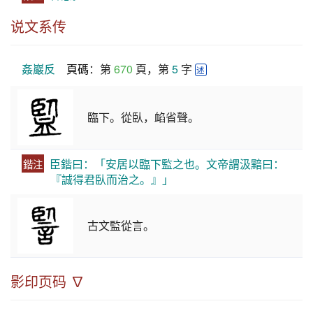
说文系传
姦巖反
頁碼
：第 
670
 頁，第 
5
 字 
述
臨下。從臥，䘓省聲。
臣鍇曰：「安居以臨下監之也。文帝謂汲黯曰：
鍇注
『誠得君臥而治之。』」
古文監從言。
影印页码 ∇