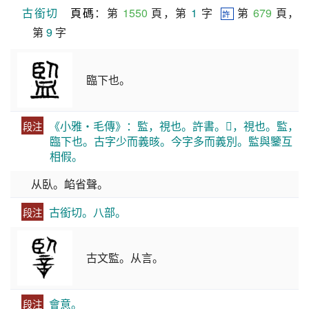
古銜切
頁碼
：第 
1550
 頁，第 
1
 字  
 第 
679
 頁，
許
第 
9
 字
臨下也。
《小雅・毛傳》：監，視也。許書。𥌈，視也。監，
段注
臨下也。古字少而義晐。今字多而義別。監與鑒互
相假。
从臥。䘓省聲。
古銜切。八部。
段注
古文監。从言。
會意。
段注