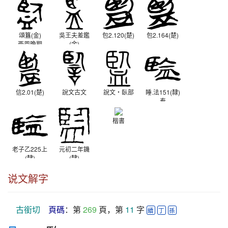
頌簋(金)
吳王夫差鑑
包2.120(楚)
包2.164(楚)
西周晚期
(金)
春秋晚期
信2.01(楚)
說文古文
說文‧臥部
睡.法151(隸)
秦
楷書
老子乙225上
元初二年鐖
(隸)
(隸)
西漢
東漢
说文解字
古銜切
頁碼
：第 
269
 頁，第 
11
 字 
續
丁
孫