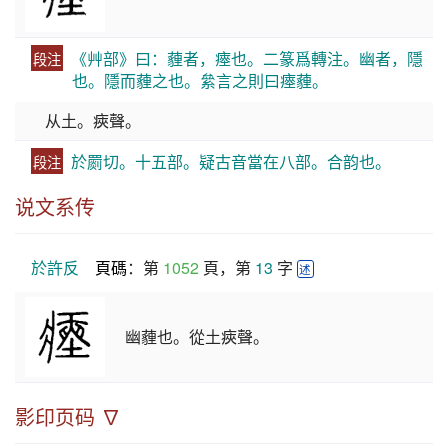
《艸部》曰：薶者，瘞也。二篆爲轉注。幽者，隱
段注
也。隱而薶之也。絫言之則曰瘞薶。
从土。㾜聲。
於罽切。十五部。疑古音當在八部。合韵也。
段注
说文系传
於許反
頁碼
：第 
1052
 頁，第 
13
 字 
述
幽薶也。從土㾜聲。
影印页码 ∇