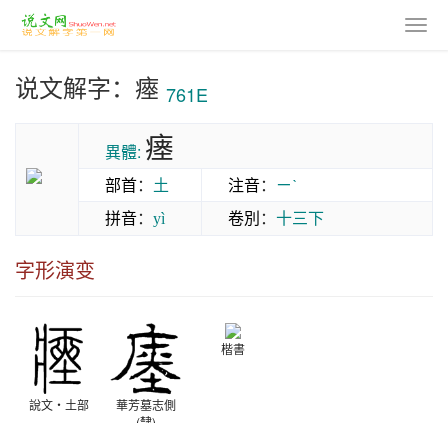
说文解字：瘞
761E
瘗
異體:
部首
：
土
注音
：
ㄧˋ
拼音
：
卷別
：
十三下
yì
字形演变
楷書
說文‧土部
華芳墓志側
(隸)
西晉