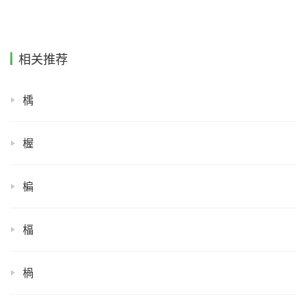
相关推荐
楀
楃
楄
楅
楇