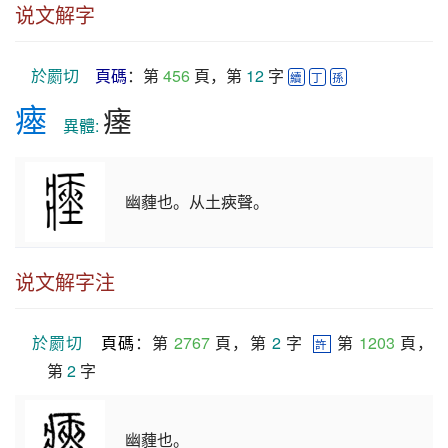
说文解字
於罽切
頁碼
：第 
456
 頁，第 
12
 字 
續
丁
孫
瘞
瘗
　異體: 
幽薶也。从土㾜聲。
说文解字注
於罽切
頁碼
：第 
2767
 頁，第 
2
 字  
 第 
1203
 頁，
許
第 
2
 字
幽薶也。