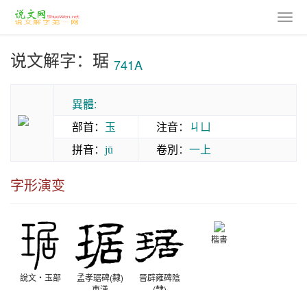
说文解字：琚
741A
異體:
部首
：
玉
注音
：
ㄐㄩ
拼音
：
卷別
：
一上
jū
字形演变
楷書
說文‧玉部
孟孝琚碑(隸)
晉辟雍碑陰
東漢
(隸)
西晉