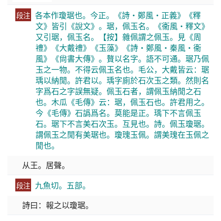
各本作瓊琚也。今正。《詩・鄭風・正義》《釋
段注
文》皆引《說文》。琚，佩玉名。《衞風・釋文》
又引琚，佩玉名。【按】雜佩謂之佩玉。見《周
禮》《大戴禮》《玉藻》《詩・鄭風・秦風・衞
風》《尙書大傳》。贅以名字。語不可通。琚乃佩
玉之一物。不得云佩玉名也。毛公，大戴皆云：琚
瑀以納閒。許君以。瑀字廁於石次玉之類。然則名
字爲石之字誤無疑。佩玉石者，謂佩玉納閒之石
也。木瓜《毛傳》云：琚，佩玉石也。許君用之。
今《毛傳》石譌爲名。莫能是正。瑀下不言佩玉
石。琚下不言美石次玉。互見也。詩。佩玉瓊琚。
謂佩玉之閒有美琚也。瓊瑰玉佩。謂美瑰在玉佩之
閒也。
从王。居聲。
九魚切。五部。
段注
詩曰：報之以瓊琚。