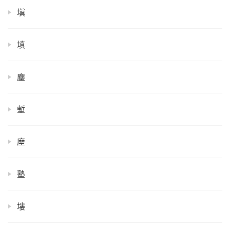
塡
填
塵
塹
塺
塾
塿