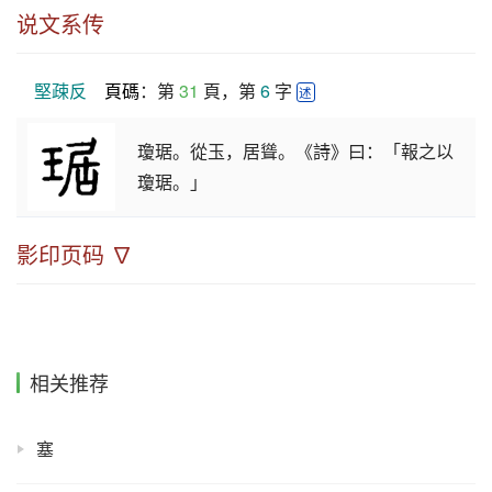
说文系传
堅疎反
頁碼
：第 
31
 頁，第 
6
 字 
述
瓊琚。從玉，居聳。《詩》曰：「報之以
瓊琚。」
影印页码 ∇
相关推荐
塞