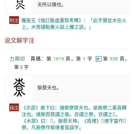
天所以愼也。
羅振玉《增訂殷虛書契考釋》：「此字實從木在火
附注
上，木旁諸點象火燄上騰之狀。」
说文解字注
力照切
頁碼
：第 
1919
 頁，第 
1
 字  
 第 
838
 頁，
許
第 
3
 字
祡祭天也。
《示部》祡下曰：燒柴尞祭天也。是祡尞二篆爲轉
段注
注也。燒柴而祭謂之祡。亦謂之尞。亦謂之𥙫。
《木部》曰：𥙫，祡祭天神。《周禮》𤍕燎字當作𥙫
尞。凡祡尞作柴燎者皆誤字。