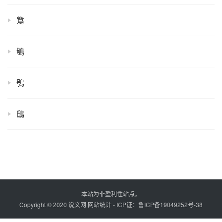
鴜
鴝
鴞
鴟
本站为非盈利性站点。
Copyright © 2020 说文网
网站统计
- ICP证：
鲁ICP备19049252号-38