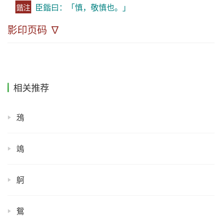
臣鍇曰：「慎，敬慎也。」
鍇注
影印页码 ∇
相关推荐
鴔
鴗
鴚
鴛