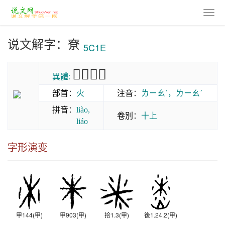
说文解字：尞
5C1E
𤎚𡼷𤊽𤋯
異體:
部首
：
火
注音
：
ㄌㄧㄠˋ，ㄌㄧㄠˊ
拼音
：
liào,
卷別
：
十上
liáo
字形演变
甲144(甲)
甲903(甲)
拾1.3(甲)
後1.24.2(甲)