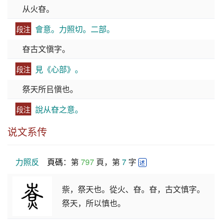
从火昚。
會意。力照切。二部。
段注
昚古文愼字。
見《心部》。
段注
祭天所㠯愼也。
說从昚之意。
段注
说文系传
力照反
頁碼
：第 
797
 頁，第 
7
 字 
述
祡，祭天也。從火、昚。昚，古文慎字。
祭天，所以慎也。