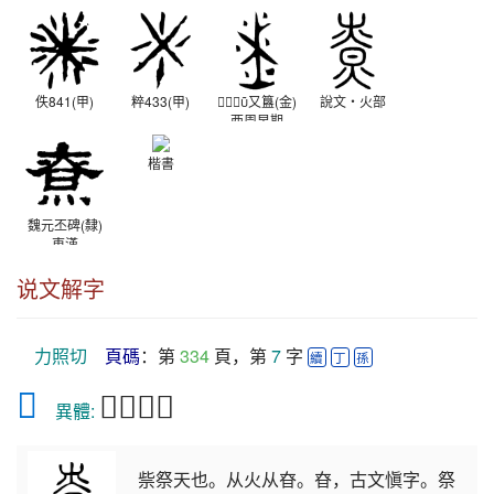
佚841(甲)
粹433(甲)
𩫖伯又簋(金)
說文‧火部
西周早期
楷書
魏元丕碑(隸)
東漢
说文解字
力照切
頁碼
：第 
334
 頁，第 
7
 字 
續
丁
孫
𤎚
𡼷𤊽𤋯尞
　異體: 
祡祭天也。从火从昚。昚，古文愼字。祭