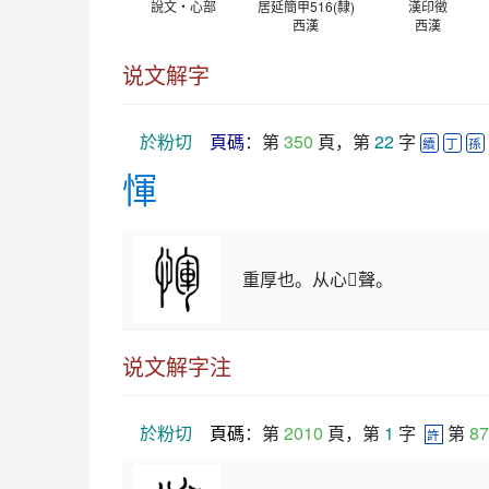
說文‧心部
居延簡甲516(隸)
漢印徵
西漢
西漢
说文解字
於粉切
頁碼
：第 
350
 頁，第 
22
 字 
續
丁
孫
惲
重厚也。从心𠣞聲。
说文解字注
於粉切
頁碼
：第 
2010
 頁，第 
1
 字  
 第 
87
許