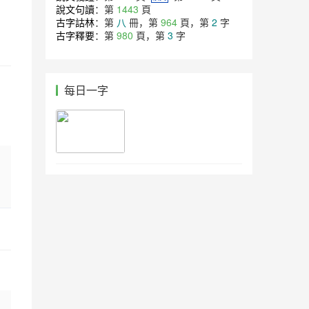
說文句讀
：第
1443
頁
古字詁林
：第
八
冊，第
964
頁，第
2
字
古字釋要
：第
980
頁，第
3
字
每日一字