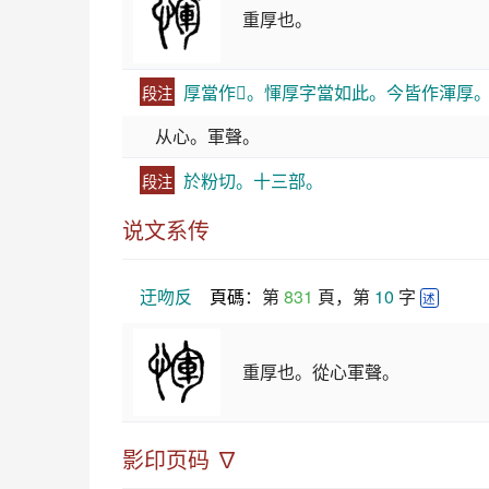
重厚也。
厚當作𣆪。惲厚字當如此。今皆作渾厚
段注
从心。軍聲。
於粉切。十三部。
段注
说文系传
迂吻反
頁碼
：第 
831
 頁，第 
10
 字 
述
重厚也。從心軍聲。
影印页码 ∇