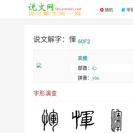
随机
甲
说文解字：惲
60F2
異體:
部首
：
心
拼音
：
yùn
字形演变