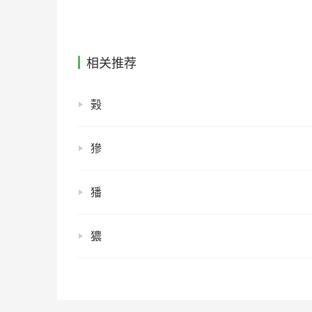
相关推荐
㺉
㺑
㺕
㺜