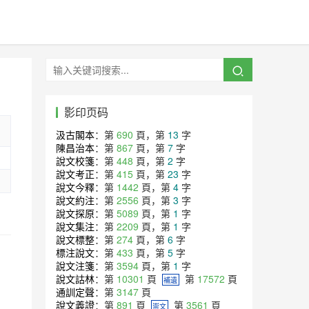
影印页码
汲古閣本
：第
690
頁，第
13
字
陳昌治本
：第
867
頁，第
7
字
說文校箋
：第
448
頁，第
2
字
說文考正
：第
415
頁，第
23
字
說文今釋
：第
1442
頁，第
4
字
說文約注
：第
2556
頁，第
3
字
說文探原
：第
5089
頁，第
1
字
說文集注
：第
2209
頁，第
1
字
說文標整
：第
274
頁，第
6
字
標注說文
：第
433
頁，第
5
字
說文注箋
：第
3594
頁，第
1
字
說文詁林
：第
10301
頁
第
17572
頁
補遺
通訓定聲
：第
3147
頁
說文義證
：第
891
頁
第
3561
頁
崇文