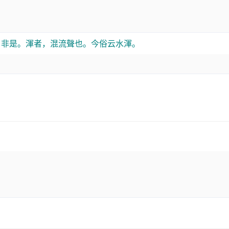
。非是。渾者，混流聲也。今俗云水渾。