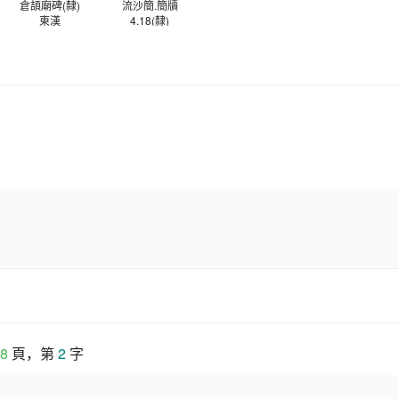
倉頡廟碑(隸)
流沙簡.簡牘
東漢
4.18(隸)
東漢
8
 頁，第 
2
 字