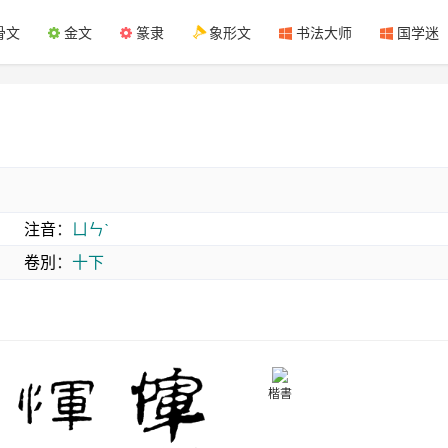
骨文
金文
篆隶
象形文
书法大师
国学迷
注音
：
ㄩㄣˋ
卷別
：
十下
楷書