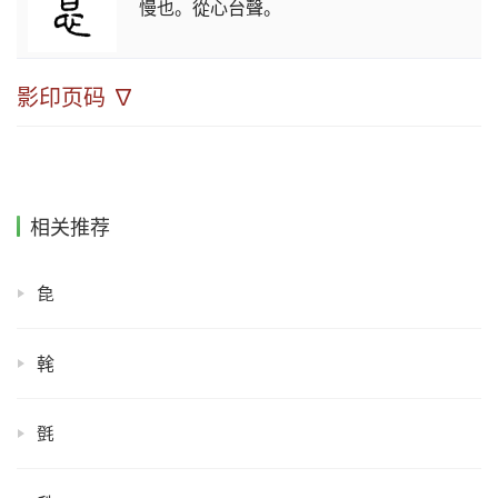
慢也。從心台聲。
影印页码 ∇
相关推荐
㲋
㲦
㲪