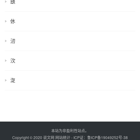
㲳
㲻
㲽
㳄
㳬
本站为非盈利性站点。
Copyright © 2020 说文网
网站统计
- ICP证：
鲁ICP备19049252号-38