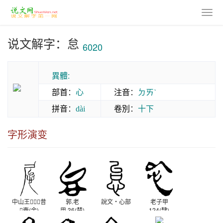
说文解字：怠
6020
異體:
部首
：
心
注音
：
ㄉㄞˋ
拼音
：
卷別
：
十下
dài
字形演变
中山王昔
郭.老
說文‧心部
老子甲
壺(金)
甲.36(楚)
124(隸)
戰國晚期
西漢