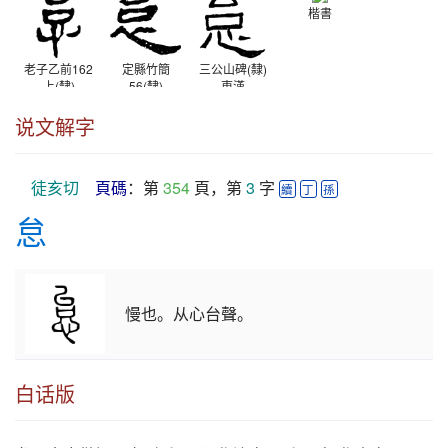
楷書
老子乙前162
定縣竹簡
三公山碑(隸)
上(隸)
56(隸)
東漢
西漢
西漢
说文解字
徒亥切
頁碼
：第 
354
 頁，第 
3
 字 
續
丁
孫
怠
慢也。从心台聲。
白话版