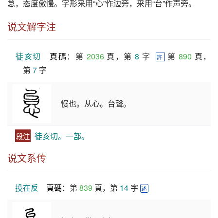
怠
，态度傲慢。字形采用“心”作边旁，采用“台”作声旁。
说文解字注
徒亥切
頁碼
：第 
2036
 頁，第 
8
 字  
 第 
890
 頁，
許
第 
7
 字
慢也。从心。台聲。
徒亥切。一部。
段注
说文系传
投在反
頁碼
：第 
839
 頁，第 
14
 字 
述