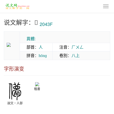
说文解字：𠐿
2043F
異體:
部首
：
人
注音
：
ㄏㄨㄥ
拼音
：
卷別
：
八上
hōnɡ
字形演变
楷書
說文‧人部