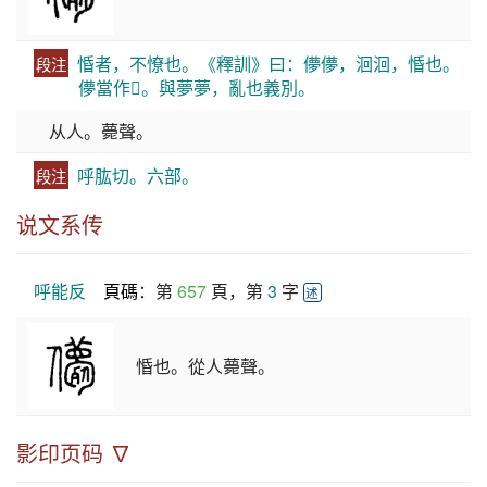
惛者，不憭也。《釋訓》曰：儚儚，洄洄，惛也。
段注
儚當作𠐿。與夢夢，亂也義別。
从人。薨聲。
呼肱切。六部。
段注
说文系传
呼能反
頁碼
：第 
657
 頁，第 
3
 字 
述
惛也。從人薨聲。
影印页码 ∇