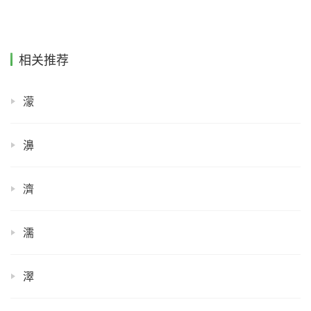
相关推荐
濛
濞
濟
濡
濢