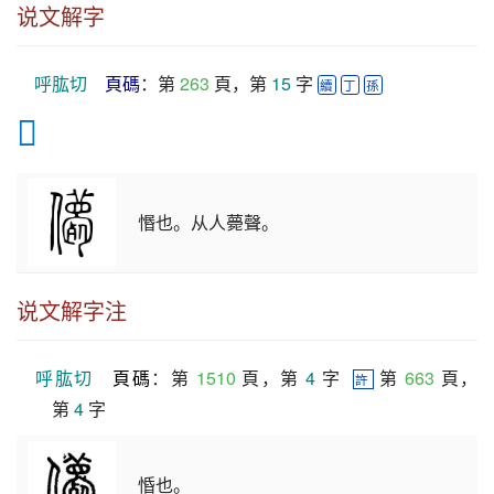
说文解字
呼肱切
頁碼
：第 
263
 頁，第 
15
 字 
續
丁
孫
𠐿
惽也。从人薨聲。
说文解字注
呼肱切
頁碼
：第 
1510
 頁，第 
4
 字  
 第 
663
 頁，
許
第 
4
 字
惛也。