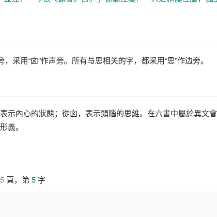
旁，采用“囟”作声旁。所有与
思
相关的字，都采用“
思
”作边旁。
表示內心的狀態；從囟，表示頭腦的思維。在六書中屬於異文會
形義。
5
 頁，第 
5
 字