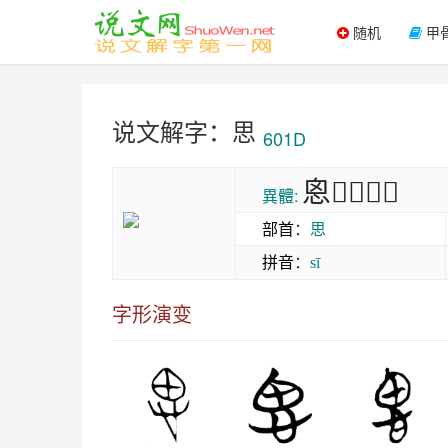
随机
甲
说文解字：思
601D
恖𢙥𢙦𠃼𡴓
異體:
部首
：
思
拼音
：
sī
字形演变