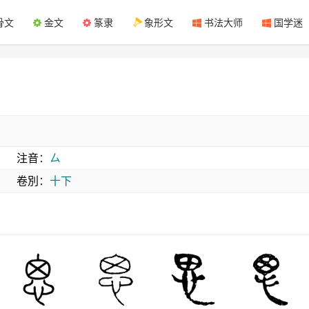
骨文
金文
篆隶
象形文
书法大师
国学迷
注音
：
ㄙ
卷別
：
十下