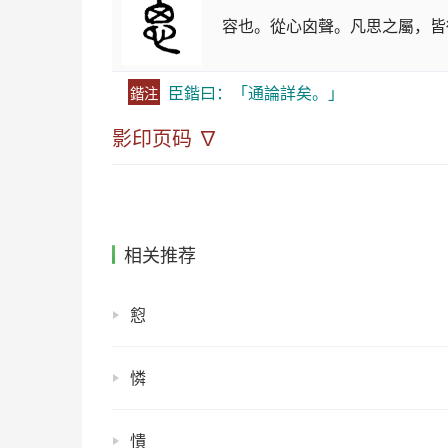
容也。從心囟聲。凡思之屬，皆
臣鍇曰：「通論詳矣。」
鍇注
影印页码 ∇
相关推荐
憌
憐
憒