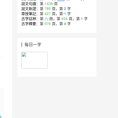
說文句讀
：第
1438
頁
說文新證
：第
785
頁，第
2
字
章授筆記
：第
427
頁，第
1
字
古字詁林
：第
八
冊，第
934
頁，第
1
字
古字釋要
：第
976
頁，第
4
字
每日一字
主