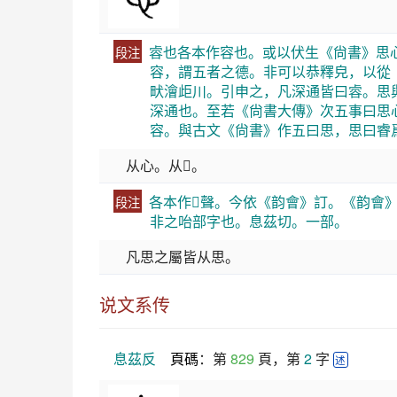
䜭也各本作容也。或以伏生《尙書》思
段注
容，謂五者之德。非可以恭釋皃，以從
畎澮歫川。引申之，凡深通皆曰䜭。思
深通也。至若《尙書大傳》次五事曰思
容。與古文《尙書》作五曰思，思曰睿
从心。从𦥓。
各本作𦥓聲。今依《韵會》訂。《韵會》
段注
非之咍部字也。息茲切。一部。
凡思之屬皆从思。
说文系传
息茲反
頁碼
：第 
829
 頁，第 
2
 字 
述