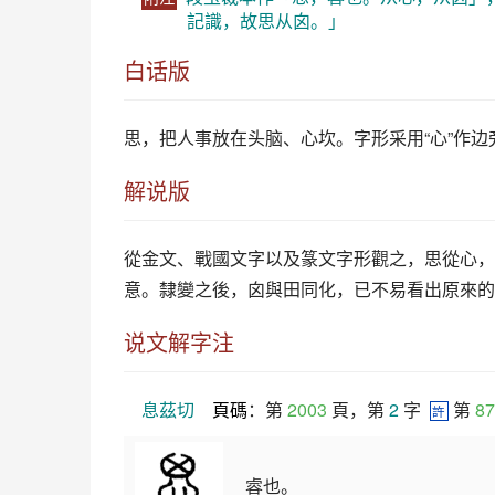
記識，故思从囟。」
白话版
思
，把人事放在头脑、心坎。字形采用“心”作边
解说版
從金文、戰國文字以及篆文字形觀之，思從心，
意。隸變之後，囟與田同化，已不易看出原來的
说文解字注
息茲切
頁碼
：第 
2003
 頁，第 
2
 字  
 第 
87
許
䜭也。