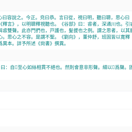
心曰容說之。今正。皃曰恭。言曰從，視曰明，聽曰聰，思心曰
《釋言》，以明聰釋視聽也。《谷部》曰：䜭者，深通川也。引
與䜭雙聲。此亦門捫也，戸護也，髮拔也之例。謂之思者，以其
心。思心之不容。是謂不聖。《劉向》，董仲舒，班固皆以寛釋
爲異本。詳予所述《尙書》撰異。
曰：自𦥓至心如絲相貫不絕也。然則會意非形聲。細以𦥓爲聲。