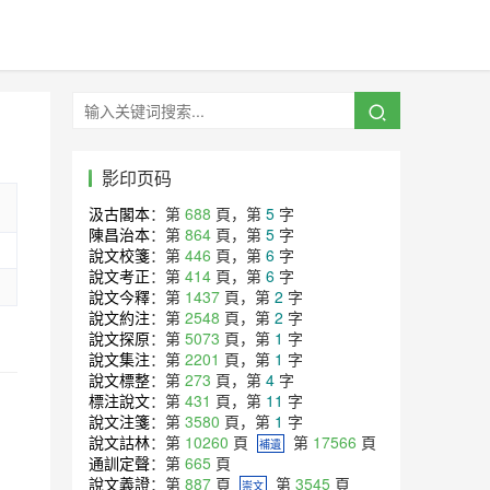
影印页码
汲古閣本
：第
688
頁，第
5
字
陳昌治本
：第
864
頁，第
5
字
說文校箋
：第
446
頁，第
6
字
說文考正
：第
414
頁，第
6
字
說文今釋
：第
1437
頁，第
2
字
說文約注
：第
2548
頁，第
2
字
說文探原
：第
5073
頁，第
1
字
說文集注
：第
2201
頁，第
1
字
說文標整
：第
273
頁，第
4
字
標注說文
：第
431
頁，第
11
字
說文注箋
：第
3580
頁，第
1
字
說文詁林
：第
10260
頁
第
17566
頁
補遺
通訓定聲
：第
665
頁
說文義證
：第
887
頁
第
3545
頁
崇文