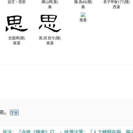
說文‧思部
繹山碑(篆)
睡.為49(隸)
老子甲後177(隸)
秦
秦
西漢
楷書
史晨碑(隸)
熹.詩.伯兮(隸)
東漢
東漢
从恖。
字原
，並注：「今依《韻會》訂。」徐灝注箋：「人之精髓在腦，腦