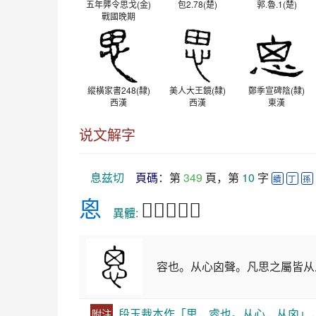
五年龏令思戈(金)
包2.78(楚)
郭.魯.1(楚)
戰國晚期
縱橫家書248(隸)
美人大王鏡(隸)
鄭季宣碑陰(隸)
西漢
西漢
東漢
说文解字
息兹切
頁碼
：第 
349
 頁，第 
10
 字 
續
丁
孫
恖
𢙥𢙦思𠃼𡴓
　異體: 
容也。从心囟聲。凡思之屬皆
段玉裁本作「思，䜭也。从心，从囟」
附注