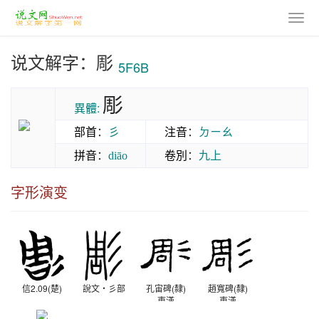
说文解字：彫
5F6B
彫
異體:
部首
：
彡
注音
：
ㄉㄧㄠ
拼音
：
卷別
：
九上
diāo
字形演变
信2.09(楚)
說文‧彡部
孔宙碑(隸)
趙寬碑(隸)
東漢
東漢