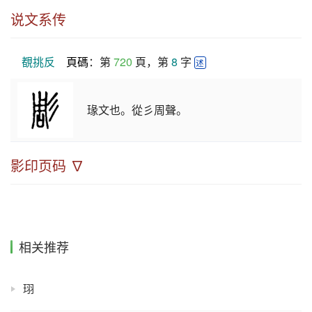
说文系传
覩挑反
頁碼
：第 
720
 頁，第 
8
 字 
述
瑑文也。從彡周聲。
影印页码 ∇
相关推荐
珝