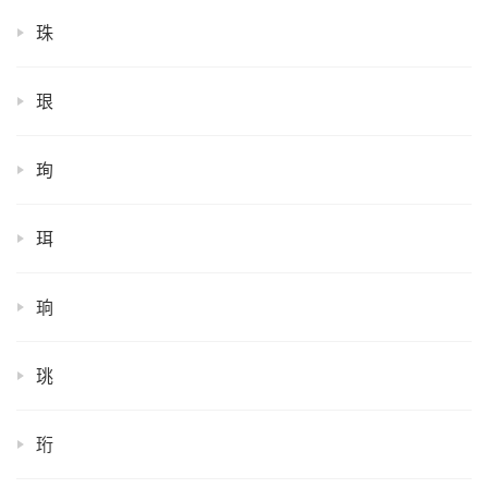
珠
珢
珣
珥
珦
珧
珩