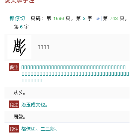
都僚切
頁碼
：第 
1696
 頁，第 
2
 字  
 第 
743
 頁，
許
第 
6
 字
𤥨文也。
𤥨者，治玉也。《玉部》有琱，亦治玉也。《大雅》：追琢其章。傳曰：追，彫
段注
也。金曰彫。玉曰𤥨。《毛傳》字當作琱。凡琱琢之成文曰彫。故字从彡。今則彫
雕行而琱廢矣。
从彡。
治玉成文也。
段注
周聲。
都僚切。二三部。
段注