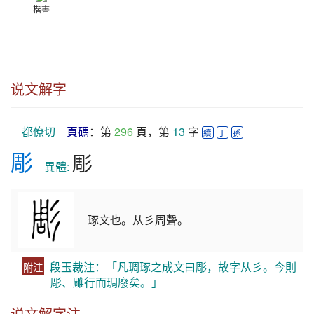
楷書
说文解字
都僚切
頁碼
：第 
296
 頁，第 
13
 字 
續
丁
孫
彫
彫
　異體: 
琢文也。从彡周聲。
段玉裁注：「凡琱琢之成文曰彫，故字从彡。今則
附注
彫、雕行而琱廢矣。」
说文解字注