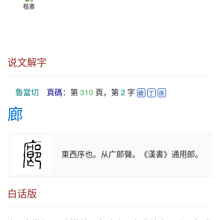
楷書
说文解字
魯當切
頁碼
：第 
310
 頁，第 
2
 字 
續
丁
孫
廊
東西序也。从广郞聲。《漢書》通用郞。
白话版