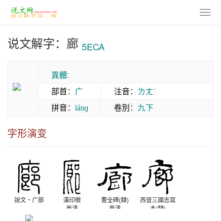
说文解字：廊
5ECA
異體:
部首
：
广
注音
：
ㄌㄤˊ
拼音
：
卷別
：
九下
lánɡ
字形演变
說文‧广部
漢印徵
曹全碑(隸)
西晉三國志寫
西漢
東漢
本(隸)
西晉