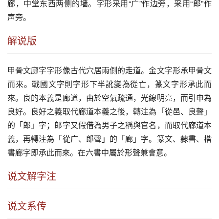
廊
，中堂东西两侧的墙。字形采用“广”作边旁，采用“郎”作
声旁。
解说版
甲骨文廊字字形像古代穴居兩側的走道。金文字形承甲骨文
而來。戰國文字則字形下半訛變為從亡，篆文字形承此而
來。良的本義是廊道，由於空氣疏通，光線明亮，而引申為
良好。良好之義取代廊道本義之後，轉注為「從邑、良聲」
的「郎」字；郎字又假借為男子之稱與官名，而取代廊道本
義，再轉注為「從广、郎聲」的「廊」字。篆文、隸書、楷
書廊字即承此而來。在六書中屬於形聲兼會意。
说文解字注
说文系传