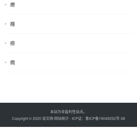
療
癃
癆
癇
本站为非盈利性站点。
Copyright © 2020 说文网
网站统计
- ICP证：
鲁ICP备19049252号-38