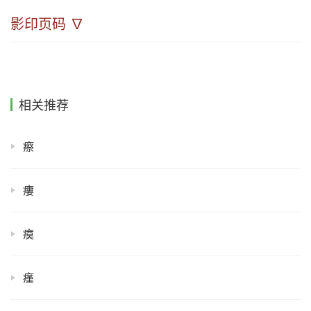
影印页码 ∇
相关推荐
瘵
瘻
瘼
瘽