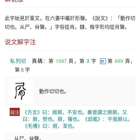
此字始見於篆文。在六書中屬於形聲。《說文》：「動作切
切也。从尸、䏌聲。」字俗從肖。隸、楷字形均從肖聲。
说文解字注
私列切
頁碼
：第 
1597
 頁，第 
3
 字  
 第 
699
 頁，
許
第 
5
 字
動作切切也。
《方言》曰：㞕㞕，不安也。秦晉謂之㞕㞕。又
段注
曰：㞕，勞也。㞕，獪也。《邶風》：不我㞕以。
《毛傳》曰：㞕，潔也。
从尸。䏌聲。