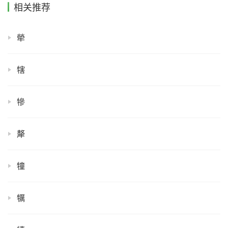
相关推荐
犖
犗
犙
犛
犝
犡