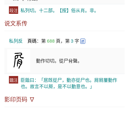
私列切。十二部。【按】俗从肖。非。
段注
说文系传
私列反
頁碼
：第 
688
 頁，第 
3
 字 
述
動作切切。從尸䏌聲。
臣鍇曰：「居旣從尸，動亦從尸也。㞕㞕屢動作
鍇注
也。故言不以㞕，是不以動意也。」
影印页码 ∇