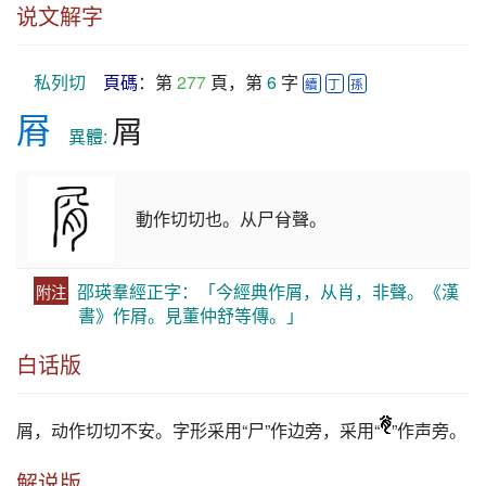
说文解字
私列切
頁碼
：第 
277
 頁，第 
6
 字 
續
丁
孫
㞕
屑
　異體: 
動作切切也。从尸䏌聲。
邵瑛羣經正字：「今經典作屑，从肖，非聲。《漢
附注
書》作㞕。見董仲舒等傳。」
白话版
屑
，动作切切不安。字形采用“尸”作边旁，采用“
”作声旁。
解说版