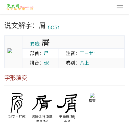
说文解字：屑
5C51
㞕
異體:
部首
：
尸
注音
：
ㄒㄧㄝˋ
拼音
：
卷別
：
八上
xiè
字形演变
楷書
說文‧尸部
洛陽金谷漢墓
史晨碑(隸)
陶倉(隸)
東漢
東漢