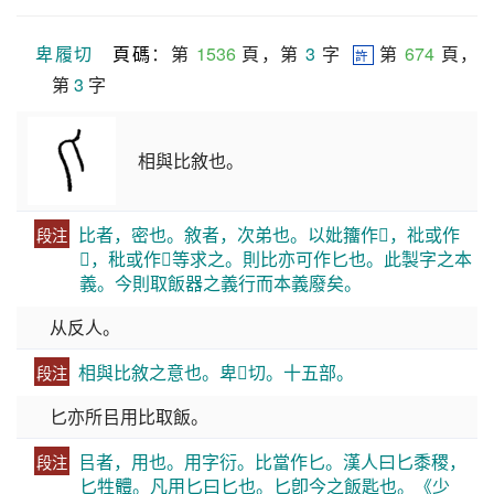
卑履切
頁碼
：第 
1536
 頁，第 
3
 字  
 第 
674
 頁，
許
第 
3
 字
相與比敘也。
比者，密也。敘者，次弟也。以妣籒作𡚧，䃾或作
段注
𥘇，秕或作𥝓等求之。則比亦可作匕也。此製字之本
義。今則取飯器之義行而本義廢矣。
从反人。
相與比敘之意也。卑𡳐切。十五部。
段注
匕亦所㠯用比取飯。
㠯者，用也。用字衍。比當作匕。漢人曰匕黍稷，
段注
匕牲體。凡用匕曰匕也。匕卽今之飯匙也。《少