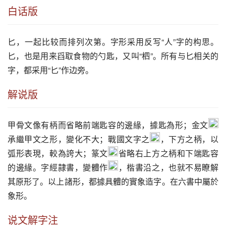
白话版
匕
，一起比较而排列次第。字形采用反写“人”字的构思。
匕
，也是用来舀取食物的勺匙，又叫“柶”。所有与
匕
相关的
字，都采用“
匕
”作边旁。
解说版
甲骨文像有柄而省略前端匙容的邊緣，據匙為形；金文
承繼甲文之形，變化不大；戰國文字之
，下方之柄，以
弧形表現，較為誇大；篆文
省略右上方之柄和下端匙容
的邊緣。字經隷書，變體作
，楷書沿之，也就不易瞭解
其原形了。以上諸形，都據具體的實象造字。在六書中屬於
象形。
说文解字注