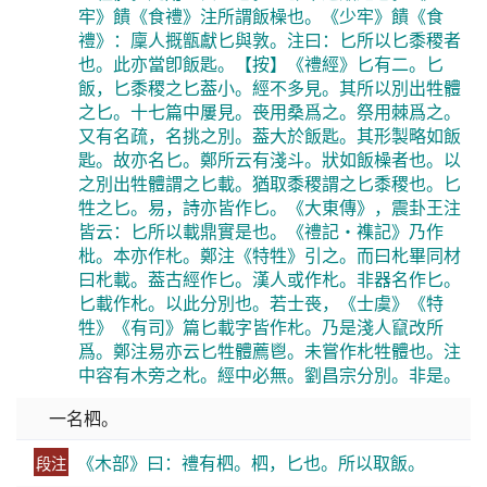
牢》饋《食禮》注所謂飯橾也。《少牢》饋《食
禮》：廩人摡甑獻匕與敦。注曰：匕所以匕黍稷者
也。此亦當卽飯匙。【按】《禮經》匕有二。匕
飯，匕黍稷之匕葢小。經不多見。其所以別出牲體
之匕。十七篇中屢見。䘮用桑爲之。祭用棘爲之。
又有名疏，名挑之別。葢大於飯匙。其形製略如飯
匙。故亦名匕。鄭所云有淺斗。狀如飯橾者也。以
之別出牲體謂之匕載。猶取黍稷謂之匕黍稷也。匕
牲之匕。易，詩亦皆作匕。《大東傳》，震卦王注
皆云：匕所以載鼎實是也。《禮記・襍記》乃作
枇。本亦作朼。鄭注《特牲》引之。而曰朼畢同材
曰朼載。葢古經作匕。漢人或作朼。非器名作匕。
匕載作朼。以此分別也。若士䘮，《士虞》《特
牲》《有司》篇匕載字皆作朼。乃是淺人竄改所
爲。鄭注易亦云匕牲體薦鬯。未嘗作朼牲體也。注
中容有木旁之朼。經中必無。劉昌宗分別。非是。
一名柶。
《木部》曰：禮有柶。柶，匕也。所以取飯。
段注