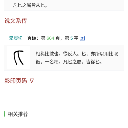
凡匕之屬皆从匕。
说文系传
卑履切
頁碼
：第 
664
 頁，第 
5
 字 
述
相與比敘也。從反人。匕，亦所以用比取
飯，一名柶。凡匕之屬，皆從匕。
影印页码 ∇
相关推荐