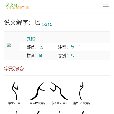
说文解字：匕
5315
異體:
部首
：
匕
注音
：
ㄅㄧˇ
拼音
：
卷別
：
八上
bǐ
字形演变
甲355(甲)
甲2426(甲)
前4.8.2(甲)
後2.36.6(甲)