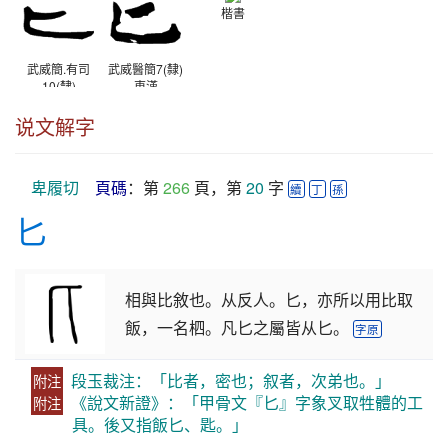
楷書
武威簡.有司
武威醫簡7(隸)
10(隸)
東漢
西漢
说文解字
卑履切
頁碼
：第 
266
 頁，第 
20
 字 
續
丁
孫
匕
相與比敘也。从反人。匕，亦所以用比取
飯，一名柶。凡匕之屬皆从匕。
字原
段玉裁注：「比者，密也；叙者，次弟也。」
附注
《說文新證》：「甲骨文『匕』字象叉取牲體的工
附注
具。後又指飯匕、匙。」