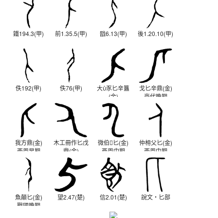
鐵194.3(甲)
前1.35.5(甲)
戩6.13(甲)
後1.20.10(甲)
佚192(甲)
佚76(甲)
大豕匕辛簋
戈匕辛鼎(金)
(金)
商代晚期
商代晚期
我方鼎(金)
木工冊作匕戊
微伯𤼈匕(金)
仲枏父匕(金)
西周早期
鼎(金)
西周中期
西周中期
西周早期
魚顛匕(金)
望2.47(楚)
信2.01(楚)
說文‧匕部
戰國晚期