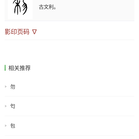
古文利。
影印页码 ∇
相关推荐
勿
匄
包