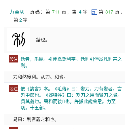
力至切
頁碼
：第 
711
 頁，第 
4
 字  
 第 
317
 頁，
許
第 
2
 字
銛也。
銛者，臿屬。引伸爲銛利字。銛利引伸爲凡利害之
段注
利。
刀和然後利。从刀。和省。
依《韵會》本。《毛傳》曰：鸞刀，刀有鸞者。言
段注
割中節也。《郊特牲》曰：割刀之用而鸞刀之貴。
貴其義也。聲和而後𣃔也。許據此說會意。力至
切。十五部。
易曰：利者義之和也。