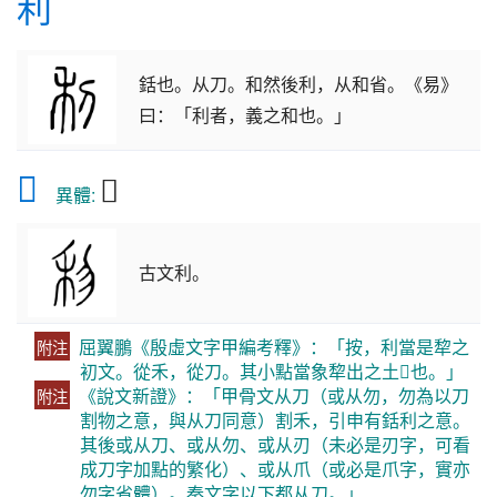
利
銛也。从刀。和然後利，从和省。《易》
曰：「利者，義之和也。」
𥝤
𥝢
異體:
古文利。
屈翼鵬《殷虛文字甲編考釋》：「按，利當是犂之
附注
初文。從禾，從刀。其小點當象犂出之土𠙹也。」
《說文新證》：「甲骨文从刀（或从勿，勿為以刀
附注
割物之意，與从刀同意）割禾，引申有銛利之意。
其後或从刀、或从勿、或从刃（未必是刃字，可看
成刀字加點的繁化）、或从爪（或必是爪字，實亦
勿字省體）。秦文字以下都从刀。」