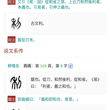
又引《易・說》從和省之意。上云刀和然後利者，
段注
本義也。引易者，引伸之義也。
古文利。
葢從刃禾。
段注
说文系传
桺嗜反
頁碼
：第 
328
 頁，第 
9
 字 
述
鋸也。從刀，和然後利，從和省。《易》
曰：「利者，義之和也。」
臣鍇據曰：「義和卽和也，會意。」
鍇注