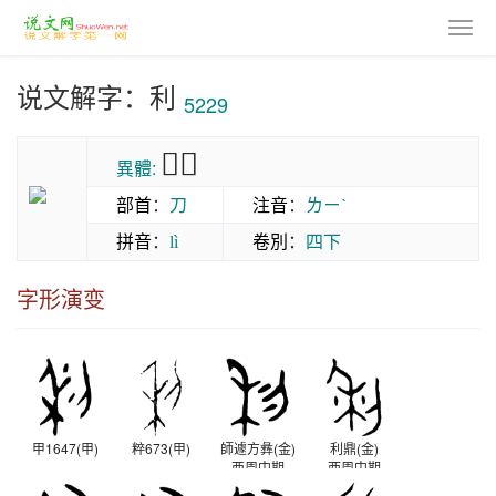
说文解字：利
5229
𥝤𥝢
異體:
部首
：
刀
注音
：
ㄌㄧˋ
拼音
：
卷別
：
四下
lì
字形演变
甲1647(甲)
粹673(甲)
師遽方彝(金)
利鼎(金)
西周中期
西周中期