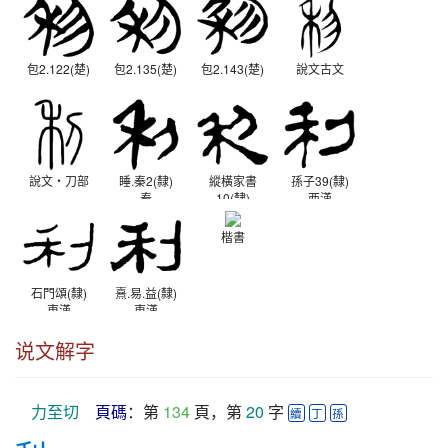
包2.122(楚)
包2.135(楚)
包2.143(楚)
說文古文
說文‧刀部
睡.秦2(隸)
縱橫家書
孫子39(隸)
秦
10(隸)
西漢
西漢
楷書
石門頌(隸)
熹.易.益(隸)
東漢
東漢
说文解字
力至切
頁碼
：第 
134
 頁，第 
20
 字 
續
丁
孫