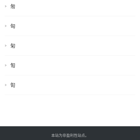
匆
匈
匊
匋
匌
本站为非盈利性站点。