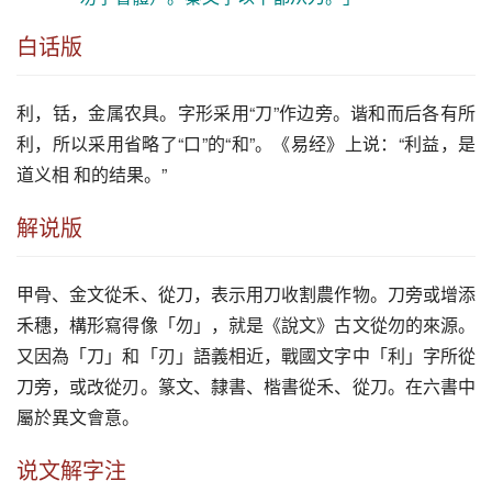
白话版
利
，铦，金属农具。字形采用“刀”作边旁。谐和而后各有所
利
，所以采用省略了“口”的“和”。《易经》上说：“
利
益，是
道义相 和的结果。”
解说版
甲骨、金文從禾、從刀，表示用刀收割農作物。刀旁或增添
禾穗，構形寫得像「勿」，就是《說文》古文從勿的來源。
又因為「刀」和「刃」語義相近，戰國文字中「利」字所從
刀旁，或改從刃。篆文、隸書、楷書從禾、從刀。在六書中
屬於異文會意。
说文解字注