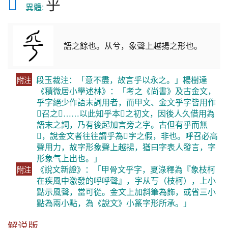
𠂞
乎
　異體: 
語之餘也。从兮，象聲上越揚之形也。
段玉裁注：「意不盡，故言乎以永之。」楊樹達
附注
《積微居小學述林》：「考之《尚書》及古金文，
乎字絕少作語末詞用者，而甲文、金文乎字皆用作
𧦝召之𧦝……以此知乎本𧦝之初文，因後人久借用為
語末之詞，乃有後起加言旁之字。古但有乎而無
𧦝，說金文者往往謂乎為𧦝字之假，非也。呼召必高
聲用力，故字形象聲上越揚，猶曰字表人發言，字
形象气上出也。」
《說文新證》：「甲骨文乎字，夏淥釋為『象枝柯
附注
在疾風中激發的呼呼聲』，字从丂（枝柯），上小
點示風聲，當可從。金文上加斜筆為飾，或省三小
點為兩小點，為《說文》小篆字形所承。」
解说版