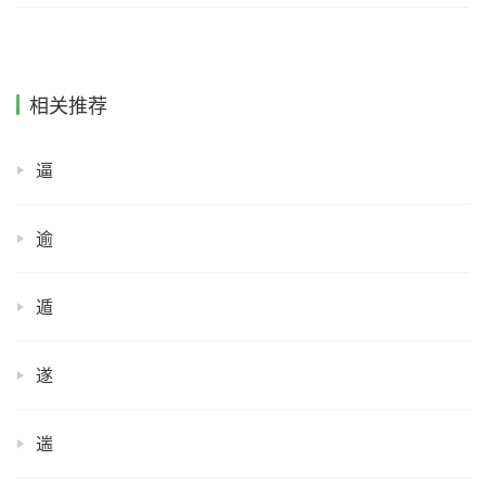
相关推荐
逼
逾
遁
遂
遄