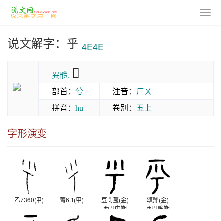
说文解字：乎
4E4E
𠂞
異體:
部首
：
兮
注音
：
ㄏㄨ
拼音
：
卷別
：
五上
hū
字形演变
乙7360(甲)
菁6.1(甲)
豆閉簋(金)
頌鼎(金)
西周中期
西周晚期