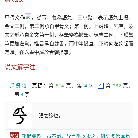
甲骨文作
，從丂，義為語氣。三小點，表示語氣上揚。
金文二例，第二例承自甲骨文；第一例，上端增一冗筆。篆
文之形承自金文第一例，橫筆變為撇筆。隸書二例，下體彎
筆更加左彎。楷書承自隸書，而中筆變直，下端向左鉤起而
定體。在六書中屬於合體指事。
说文解字注
戶吳切
頁碼
：第 
814
 頁，第 
4
 字  
 第 
362
 頁，
許
第 
4
 字
語之餘也。
乎餘㬪韵。意不盡，故言乎以永之。班史多假虖爲
段注