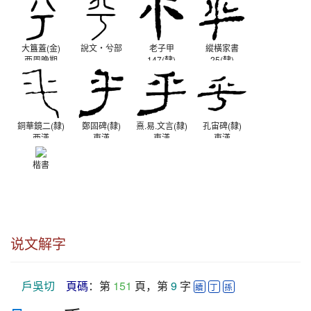
大簋蓋(金)
說文‧兮部
老子甲
縱橫家書
西周晚期
147(隸)
25(隸)
西漢
西漢
銅華鏡二(隸)
鄭固碑(隸)
熹.易.文言(隸)
孔宙碑(隸)
西漢
東漢
東漢
東漢
楷書
说文解字
戶吳切
頁碼
：第 
151
 頁，第 
9
 字 
續
丁
孫