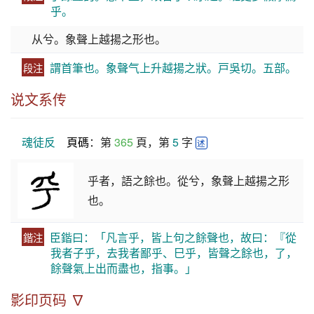
乎。
从兮。象聲上越揚之形也。
謂首筆也。象聲气上升越揚之狀。戸吳切。五部。
段注
说文系传
魂徒反
頁碼
：第 
365
 頁，第 
5
 字 
述
乎者，語之餘也。從兮，象聲上越揚之形
也。
臣鍇曰：「凡言乎，皆上句之餘聲也，故曰：『從
鍇注
我者子乎，去我者鄙乎、巳乎，皆聲之餘也，了，
餘聲氣上出而盡也，指事。」
影印页码 ∇