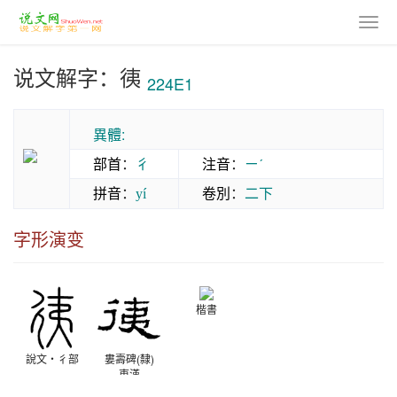
说文解字：𢓡
224E1
異體:
部首
：
彳
注音
：
ㄧˊ
拼音
：
卷別
：
二下
yí
字形演变
楷書
說文‧彳部
婁壽碑(隸)
東漢