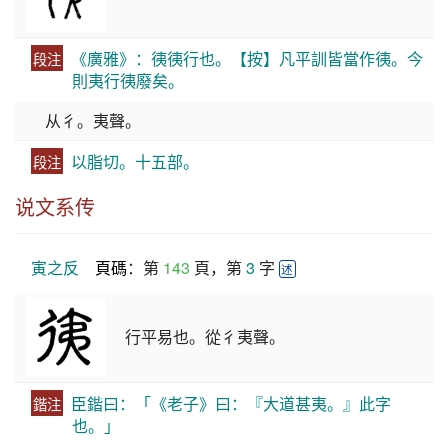
《廣雅》：𢓡𢓡行也。【按】凡平訓皆當作𢓡。今
段注
則夷行𢓡廢矣。
从彳。夷聲。
以脂切。十五部。
段注
说文系传
寅之反
頁碼
：第 
143
 頁，第 
3
 字 
述
行平易也。從彳夷聲。
臣鍇曰：「《老子》曰：『大道甚夷。』此字
鍇注
也。」