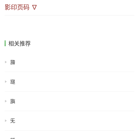
影印页码 ∇
相关推荐
旝
旞
旟
旡