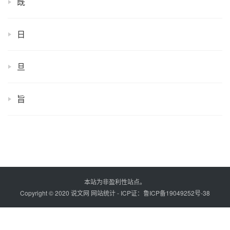
既
日
旦
旨
本站为非盈利性站点。
Copyright © 2020 说文网
网站统计
- ICP证：
鲁ICP备19049252号-38