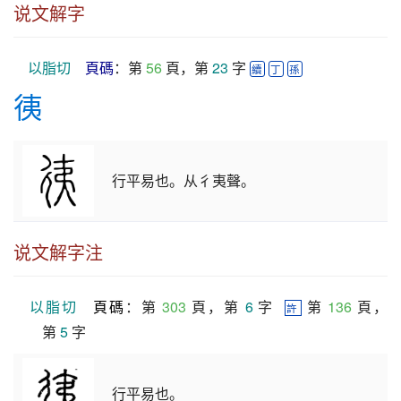
说文解字
以脂切
頁碼
：第 
56
 頁，第 
23
 字 
續
丁
孫
𢓡
行平易也。从彳夷聲。
说文解字注
以脂切
頁碼
：第 
303
 頁，第 
6
 字  
 第 
136
 頁，
許
第 
5
 字
行平易也。