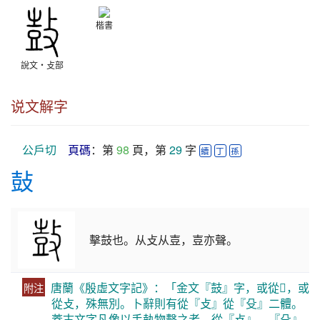
春秋晚期
楷書
說文‧攴部
说文解字
公戶切
頁碼
：第 
98
 頁，第 
29
 字 
續
丁
孫
鼔
擊鼓也。从攴从壴，壴亦聲。
唐蘭《殷虛文字記》：「金文『鼓』字，或從𠓠，或
附注
從攴，殊無別。卜辭則有從『攴』從『殳』二體。
蓋古文字凡像以手執物擊之者，從『攴』、『殳』