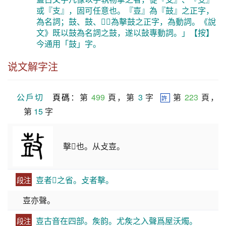
或『支』，固可任意也。『壴』為『鼓』之正字，
為名詞；鼓、鼓、
󶓣
，為擊鼓之正字，為動詞。《說
文》既以鼓為名詞之鼓，遂以鼔專動詞。」【按】
今通用「鼓」字。
说文解字注
公戶切
頁碼
：第 
499
 頁，第 
3
 字  
 第 
223
 頁，
許
第 
15
 字
擊𡔷也。从攴壴。
壴者𡔷之省。攴者擊。
段注
壴亦聲。
壴古音在四部。矦韵。尤矦之入聲爲屋沃燭。
段注