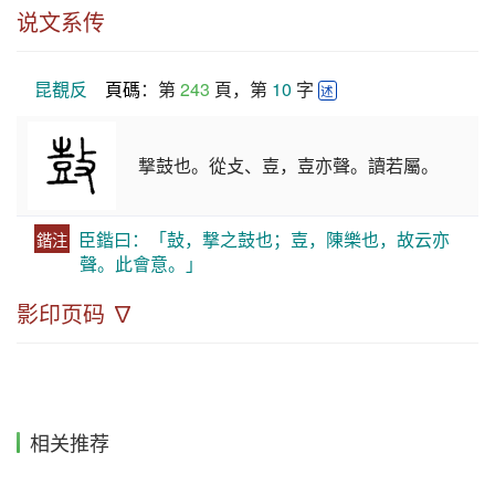
说文系传
昆覩反
頁碼
：第 
243
 頁，第 
10
 字 
述
撃鼓也。從攴、壴，壴亦聲。讀若屬。
臣鍇曰：「鼔，撃之鼓也；壴，陳樂也，故云亦
鍇注
聲。此會意。」
影印页码 ∇
相关推荐