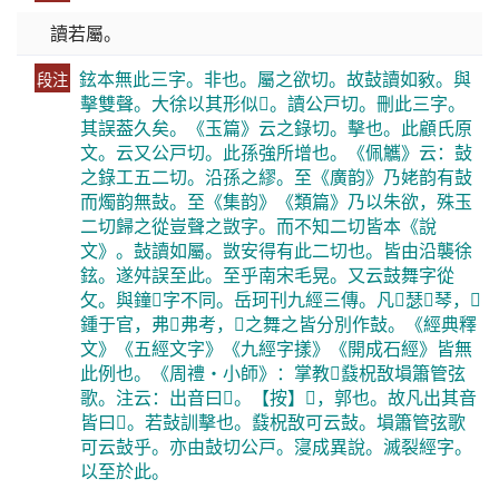
讀若屬。
鉉本無此三字。非也。屬之欲切。故鼔讀如𢽴。與
段注
擊雙聲。大徐以其形似𡔷。讀公戸切。刪此三字。
其誤葢久矣。《玉篇》云之錄切。擊也。此顧氏原
文。云又公戸切。此孫強所增也。《佩觿》云：鼔
之錄工五二切。沿孫之繆。至《廣韵》乃姥韵有鼔
而燭韵無鼔。至《集韵》《類篇》乃以朱欲，殊玉
二切歸之從豈聲之敳字。而不知二切皆本《說
文》。鼔讀如屬。敳安得有此二切也。皆由沿襲徐
鉉。遂舛誤至此。至乎南宋毛晃。又云鼓舞字從
攵。與鐘𡔷字不同。岳珂刊九經三傳。凡𡔷瑟𡔷琴，𡔷
鍾于官，弗𡔷弗考，𡔷之舞之皆分別作鼔。《經典釋
文》《五經文字》《九經字㨾》《開成石經》皆無
此例也。《周禮・小師》：掌教𡔷鼗柷敔塤簫管弦
歌。注云：出音曰𡔷。【按】𡔷，郭也。故凡出其音
皆曰𡔷。若鼔訓擊也。鼗柷敔可云鼔。塤簫管弦歌
可云鼔乎。亦由鼔切公戸。寖成異說。滅裂經字。
以至於此。