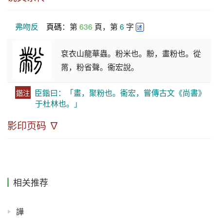
弗吻反
頁碼
：第 
636
 頁，第 
6
 字 
述
袞衣山龍華蟲。粉米也。黺，畫粉也。從
黹，粉省聲。衞宏說。
臣鍇曰：「畫，聚粉也。衞宏，嘗傳古文《尚書》
鍇注
于杜林也。」
影印页码 ∇
相关推荐
譁