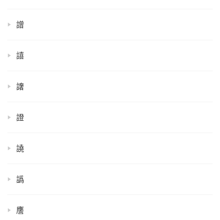
譄
譆
譇
證
譊
譌
譍