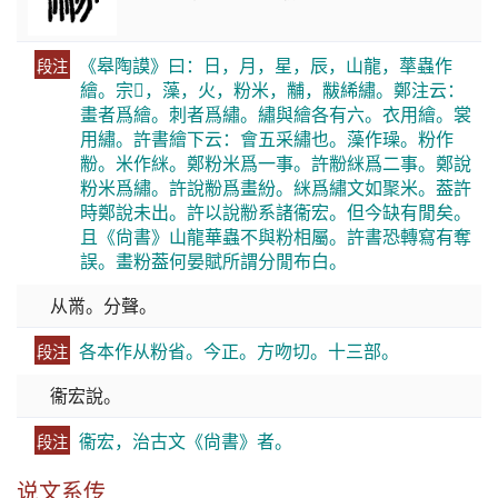
《皋陶謨》曰：日，月，星，辰，山龍，蕐蟲作
段注
繪。宗𢑴，藻，火，粉米，黼，黻絺繡。鄭注云：
畫者爲繪。刺者爲繡。繡與繪各有六。衣用繪。裳
用繡。許書繪下云：會五采繡也。藻作璪。粉作
黺。米作䋛。鄭粉米爲一事。許黺䋛爲二事。鄭說
粉米爲繡。許說黺爲畫紛。䋛爲繡文如聚米。葢許
時鄭說未出。許以說黺系諸衞宏。但今缺有閒矣。
且《尙書》山龍華蟲不與粉相屬。許書恐轉寫有奪
誤。畫粉葢何晏賦所謂分閒布白。
从黹。分聲。
各本作从粉省。今正。方吻切。十三部。
段注
衞宏說。
衞宏，治古文《尙書》者。
段注
说文系传