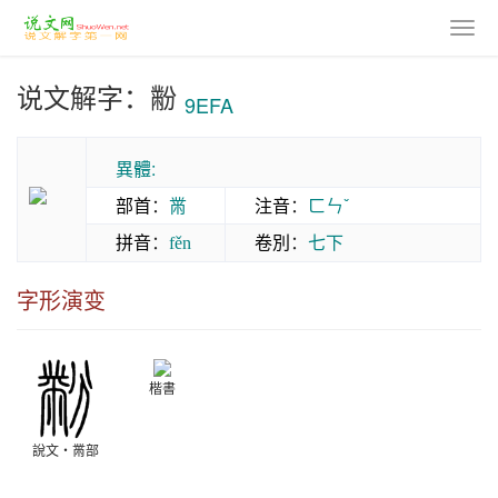
说文解字：黺
9EFA
異體:
部首
：
黹
注音
：
ㄈㄣˇ
拼音
：
卷別
：
七下
fěn
字形演变
楷書
說文‧黹部