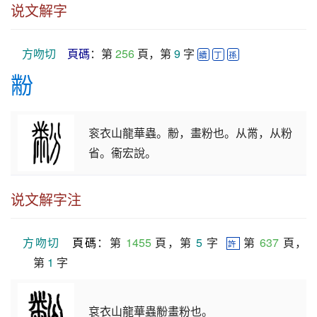
说文解字
方吻切
頁碼
：第 
256
 頁，第 
9
 字 
續
丁
孫
黺
衮衣山龍華蟲。黺，畫粉也。从黹，从粉
省。衞宏說。
说文解字注
方吻切
頁碼
：第 
1455
 頁，第 
5
 字  
 第 
637
 頁，
許
第 
1
 字
袞衣山龍華蟲黺畫粉也。