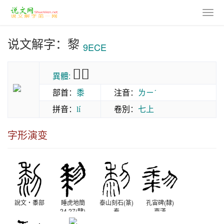
说文解字：黎
9ECE
𪏵𪏯
異體:
部首
：
黍
注音
：
ㄌㄧˊ
拼音
：
卷別
：
七上
lí
字形演变
說文‧黍部
睡虎地簡
泰山刻石(篆)
孔宙碑(隸)
24.27(隸)
秦
東漢
秦