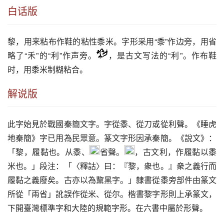
白话版
黎
，用来粘布作鞋的粘性黍米。字形采用“黍”作边旁，用省
略了“禾”的“利”作声旁。
，是古文写法的“利”。作布鞋
时，用黍米制糊粘合。
解说版
此字始見於戰國秦簡文字。字從黍、從刀或從利聲。《睡虎
地秦簡》字已用為民眾意。篆文字形因承秦簡。《說文》：
「黎，履黏也。从黍、
省聲。
，古文利，作履黏以黍
米也。」段注：「〈釋詁〉曰：『黎，衆也。』衆之義行而
履黏之義廢矣。古亦以為黧黑字。」隸書從黍旁部件由篆文
所從「兩省」訛誤作從米、從尔。楷書黎字形則上承篆文，
下開臺灣標準字和大陸的規範字形。在六書中屬於形聲。