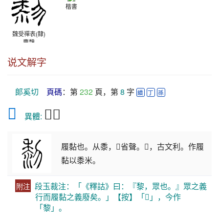
楷書
魏受禪表(隸)
曹魏
说文解字
郞奚切
頁碼
：第 
232
 頁，第 
8
 字 
續
丁
孫
𪏵
𪏯黎
　異體: 
履黏也。从黍，𥝢省聲。𥝢，古文利。作履
黏以黍米。
段玉裁注：「《釋詁》曰：『黎，眾也。』眾之義
附注
行而履黏之義廢矣。」【按】「𪏯」，今作
「黎」。