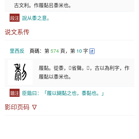
古文利。作履黏㠯黍米也。
說从黍之意。
段注
说文系传
里西反
頁碼
：第 
574
 頁，第 
10
 字 
述
履黏。從黍，𥝢省聲。𥝢，古以為利字，作
履黏以黍米也。
臣鍇曰：「履以餬黏之也，黍黏也。」
鍇注
影印页码 ∇