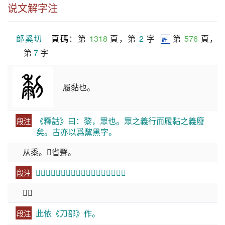
说文解字注
郞奚切
頁碼
：第 
1318
 頁，第 
2
 字  
 第 
576
 頁，
許
第 
7
 字
履黏也。
《釋詁》曰：黎，眾也。眾之義行而履黏之義廢
段注
矣。古亦以爲黧黑字。
从黍。𥝤省聲。
𥝤省者，不欲重禾也。郞奚切。十五部。
段注
𥝤，
此依《刀部》作。
段注