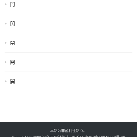
門
閃
閈
閉
開
本站为非盈利性站点。