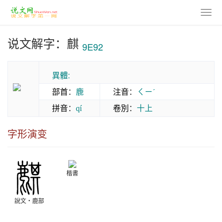
说文解字：麒
9E92
異體:
部首
：
鹿
注音
：
ㄑㄧˊ
拼音
：
卷別
：
十上
qí
字形演变
楷書
說文‧鹿部