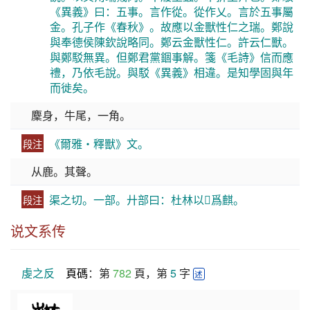
《異義》曰：五事。言作從。從作乂。言於五事屬
金。孔子作《春秋》。故應以金獸性仁之瑞。鄭說
與奉德侯陳欽說略同。鄭云金獸性仁。許云仁獸。
與鄭駁無異。但鄭君黨錮事解。箋《毛詩》信而應
禮，乃依毛說。與駁《異義》相違。是知學固與年
而徙矣。
麇身，牛尾，一角。
《爾雅・釋獸》文。
段注
从鹿。其聲。
渠之切。一部。廾部曰：杜林以𢍁爲麒。
段注
说文系传
虔之反
頁碼
：第 
782
 頁，第 
5
 字 
述