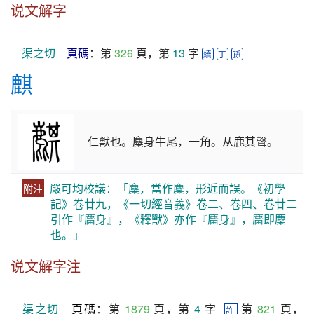
说文解字
渠之切
頁碼
：第 
326
 頁，第 
13
 字 
續
丁
孫
麒
仁獸也。麋身牛尾，一角。从鹿其聲。
嚴可均校議：「麋，當作麇，形近而誤。《初學
附注
記》卷廿九，《一切經音義》卷二、卷四、卷廿二
引作『麕身』，《釋獸》亦作『麕身』，麕即麇
也。」
说文解字注
渠之切
頁碼
：第 
1879
 頁，第 
4
 字  
 第 
821
 頁，
許