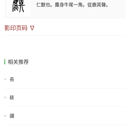
仁獸也。麋身牛尾一角。從鹿其聲。
影印页码 ∇
相关推荐
長
镻
镾