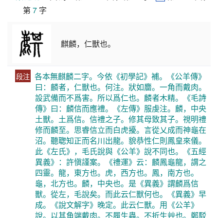
第 
7
 字
麒麟，仁獸也。
各本無麒麟二字。今依《初學記》補。《公羊傳》
段注
曰：麟者，仁獸也。何注。狀如麕。一角而戴肉。
設武備而不爲害。所以爲仁也。麟者木精。《毛詩
傳》曰：麟信而應禮。《左傳》服虔注。麟，中央
土獸。土爲信。信禮之子。修其母致其子。視明禮
修而麟至。思睿信立而白虎擾。言從乂成而神龜在
沼。聽聦知正而名川出龍。貌恭性仁則鳳皇來儀。
此《左氏》，毛氏說與《公羊》說不同也。《五經
異義》：許愼謹案。《禮運》云：麟鳳龜龍，謂之
四靈。龍，東方也。虎，西方也。鳳，南方也。
龜，北方也。麟，中央也。是《異義》謂麟爲信
獸。從左，毛說矣。而此云仁獸何也。《異義》早
成。《說文解字》晚定。此云仁獸。用《公羊》
說。以其角端戴肉。不履生蟲。不折生艸也。鄭駁