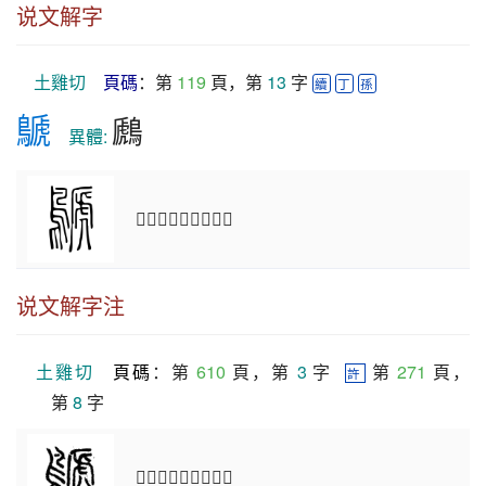
说文解字
土雞切
頁碼
：第 
119
 頁，第 
13
 字 
續
丁
孫
鷈
鷉
　異體: 
𪇊鷈也。从鳥虒聲。
说文解字注
土雞切
頁碼
：第 
610
 頁，第 
3
 字  
 第 
271
 頁，
許
第 
8
 字
𪇊鷈也。从鳥虒聲。