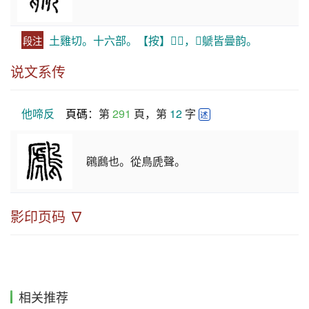
土雞切。十六部。【按】𪃈𪇷，𪇊鷈皆曡韵。
段注
说文系传
他啼反
頁碼
：第 
291
 頁，第 
12
 字 
述
鸊鷉也。從鳥虒聲。
影印页码 ∇
相关推荐