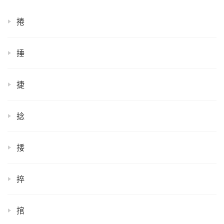
捲
捶
捷
捻
捼
捽
捾