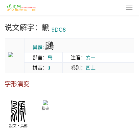
说文解字：鷈
9DC8
鷉
異體:
部首
：
鳥
注音
：
ㄊㄧ
拼音
：
卷別
：
四上
tī
字形演变
楷書
說文‧鳥部