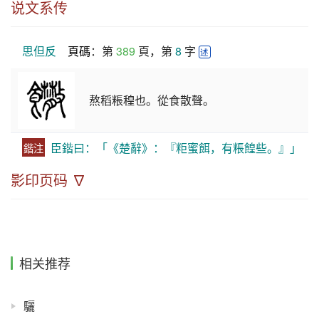
说文系传
思但反
頁碼
：第 
389
 頁，第 
8
 字 
述
熬稻粻䅣也。從食散聲。
臣鍇曰：「《楚辭》：『粔蜜餌，有粻餭些。』」
鍇注
影印页码 ∇
相关推荐
驪