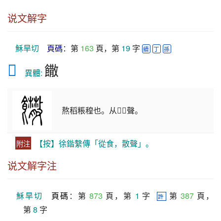
说文解字
穌旱切
頁碼
：第 
163
 頁，第 
19
 字 
續
丁
孫
𩟴
饊
　異體: 
熬稻粻䅣也。从𠊊𢿨聲。
【按】徐鍇繫傳「從食，散聲」。
附注
说文解字注
穌旱切
頁碼
：第 
873
 頁，第 
1
 字  
 第 
387
 頁，
許
第 
8
 字