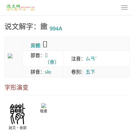
说文解字：饊
994A
𩟴
異體:
部首
：
𠊊
注音
：
ㄙㄢˇ
（食）
拼音
：
卷別
：
五下
sǎn
字形演变
楷書
說文‧食部