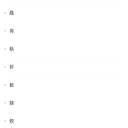
驫
骨
骫
骭
骴
骸
骹