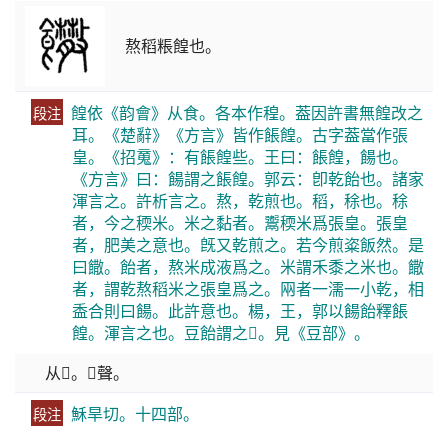
熬稻粻餭也。
餭依《韵會》从食。各本作䅣。葢因許書無餭改之
段注
耳。《楚辭》《方言》皆作餦餭。古字葢當作張
皇。《招䰟》：有餦餭些。王曰：餦餭，餳也。
《方言》曰：餳謂之餦餭。郭云：卽乾飴也。諸家
渾言之。許析言之。熬，乾煎也。稻，稌也。稌
者，今之稬米。米之黏者。䰞稬米爲張皇。張皇
者，肥美之意也。旣又乾煎之。若今煎粢飯然。是
曰饊。飴者，熬米成液爲之。米謂禾黍之米也。饊
者，謂乾熬稻米之張皇爲之。㒳者一濡一小乾，相
盉合則曰餳。此許意也。楊，王，郭以餳飴釋餦
餭。渾言之也。豆飴謂之𧯡。見《豆部》。
从𠊊。𢿱聲。
穌旱切。十四部。
段注