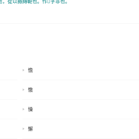
，從以縣縳軶也。作𩉥字非也。
憺
憿
懆
懈