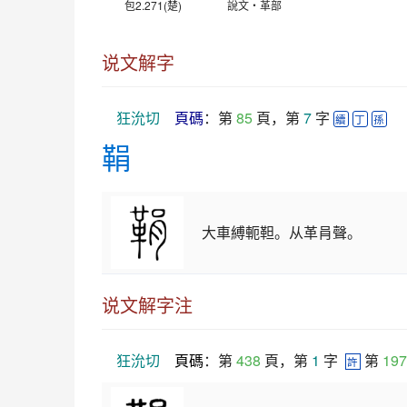
包2.271(楚)
說文‧革部
说文解字
狂沇切
頁碼
：第 
85
 頁，第 
7
 字 
續
丁
孫
鞙
大車縛軛靼。从革肙聲。
说文解字注
狂沇切
頁碼
：第 
438
 頁，第 
1
 字  
 第 
197
許