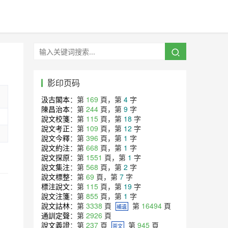
影印页码
汲古閣本
：第
169
頁，第
4
字
陳昌治本
：第
244
頁，第
9
字
說文校箋
：第
115
頁，第
18
字
說文考正
：第
109
頁，第
12
字
說文今釋
：第
396
頁，第
1
字
說文約注
：第
668
頁，第
1
字
說文探原
：第
1551
頁，第
1
字
說文集注
：第
568
頁，第
2
字
說文標整
：第
69
頁，第
7
字
標注說文
：第
115
頁，第
19
字
說文注箋
：第
855
頁，第
1
字
說文詁林
：第
3338
頁
第
16494
頁
補遺
通訓定聲
：第
2926
頁
說文義證
：第
237
頁
第
945
頁
崇文