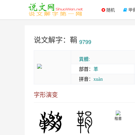
随机
甲
说文解字：鞙
9799
異體:
部首
：
革
拼音
：
xuàn
字形演变
楷書