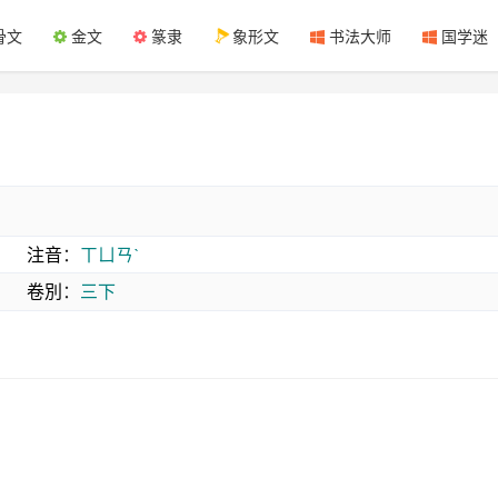
骨文
金文
篆隶
象形文
书法大师
国学迷
注音
：
ㄒㄩㄢˋ
卷別
：
三下