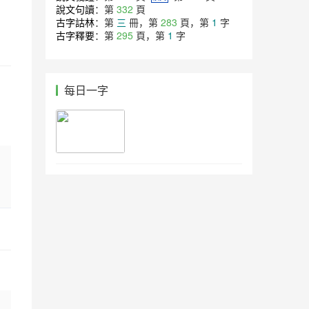
說文句讀
：第
332
頁
古字詁林
：第
三
冊，第
283
頁，第
1
字
古字釋要
：第
295
頁，第
1
字
每日一字