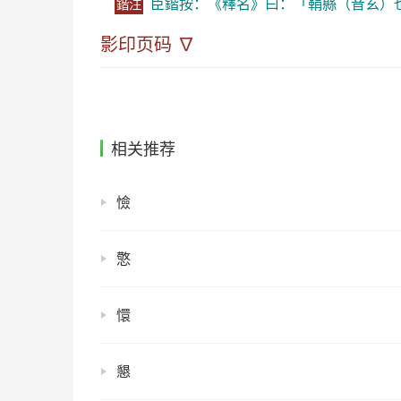
臣鍇按：《釋名》曰：「鞙縣（音玄）也
鍇注
影印页码 ∇
相关推荐
憸
憼
懁
懇