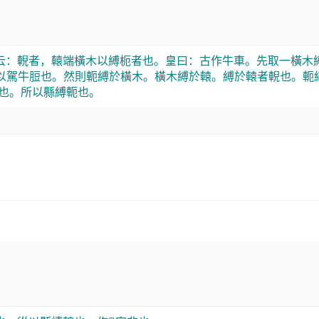
云：輗者，轅端橫木以縛枙者也。皇曰：古作牛車。先取一橫木
以駕牛脰也。然則軛縛於橫木。橫木縛於轅。縛於轅者輗也。軛
縣也。所以縣縛軛也。