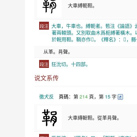
大車縛軛靼。
大車，牛車也。縛軛者。苞注《論語》
段注
著兩轅頭。又別取曲木爲枙縛著橫木。
於輗用靼。鞙亦作𩉥。《釋名》：𩉥，
从革。肙聲。
狂沇切。十四部。
段注
说文系传
徼犬反
頁碼
：第 
214
 頁，第 
15
 字 
述
大車縳軶靼。從革肙聲。