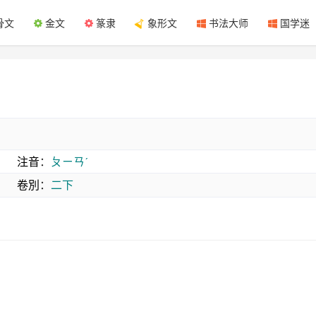
骨文
金文
篆隶
象形文
书法大师
国学迷
注音
：
ㄆㄧㄢˊ
卷別
：
二下