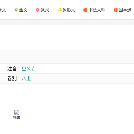
骨文
金文
篆隶
象形文
书法大师
国学迷
注音
：
ㄓㄨㄥ
卷別
：
八上
楷書