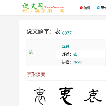
随机
甲
说文解字：衷
8877
異體:
部首
：
衣
拼音
：
zhōnɡ
字形演变