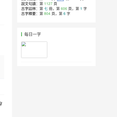
說文句讀
：第
1127
頁
古字詁林
：第
七
冊，第
606
頁，第
1
字
古字釋要
：第
804
頁，第
6
字
每日一字
穿