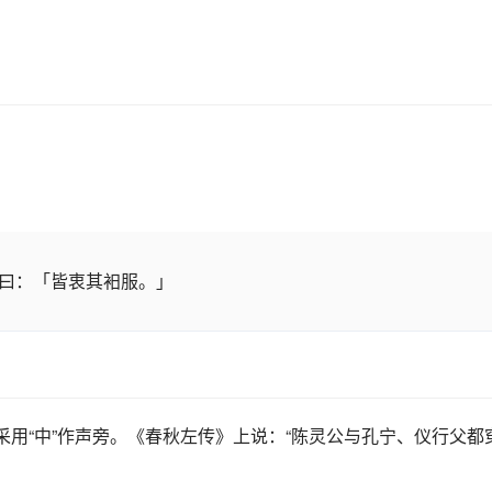
曰：「皆衷其衵服。」
采用“中”作声旁。《春秋左传》上说：“陈灵公与孔宁、仪行父都