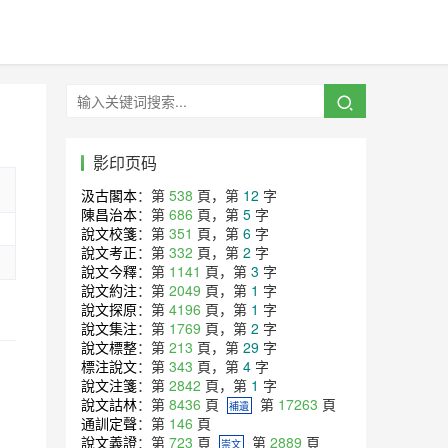
影印页码
汲古閣本
：第
538
頁，第
12
字
陳昌治本
：第
686
頁，第
5
字
說文校箋
：第
351
頁，第
6
字
說文考正
：第
332
頁，第
2
字
說文今釋
：第
1141
頁，第
3
字
說文約注
：第
2049
頁，第
1
字
說文探原
：第
4196
頁，第
1
字
說文集注
：第
1769
頁，第
2
字
說文標整
：第
213
頁，第
29
字
標注說文
：第
343
頁，第
4
字
說文注箋
：第
2842
頁，第
1
字
說文詁林
：第
8436
頁
第
17263
頁
補遺
通訓定聲
：第
146
頁
說文義證
：第
723
頁
第
2889
頁
崇文