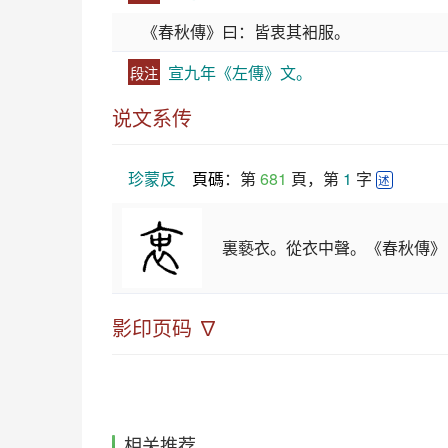
《春秋傳》曰：皆衷其衵服。
宣九年《左傳》文。
段注
说文系传
珍蒙反
頁碼
：第 
681
 頁，第 
1
 字 
述
裏褻衣。從衣中聲。《春秋傳》
影印页码 ∇
相关推荐