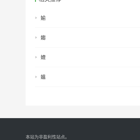
媮
媰
媲
媼
本站为非盈利性站点。