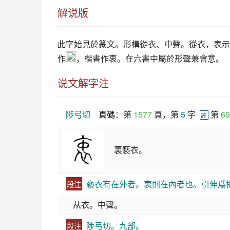
解说版
此字始見於篆文。形構從衣、中聲。從衣，表示
作
，楷書作衷。在六書中屬於形聲兼會意。
说文解字注
陟弓切
頁碼
：第 
1577
 頁，第 
5
 字  
 第 
69
許
裏褻衣。
褻衣有在外者。衷則在內者也。引伸爲
段注
从衣。中聲。
陟弓切。九部。
段注