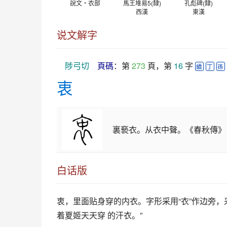
說文‧衣部
馬王堆易5(隸)
孔彪碑(隸)
西漢
東漢
说文解字
陟弓切
頁碼
：第 
273
 頁，第 
16
 字 
續
丁
孫
衷
裏䙝衣。从衣中聲。《春秋傳》
白话版
衷
，里面贴身穿的内衣。字形采用“衣”作边旁，
着夏姬天天穿 的汗衣。”