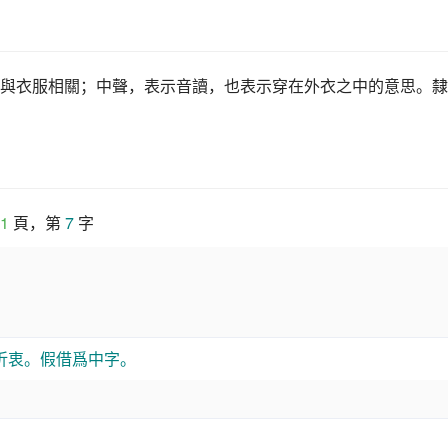
與衣服相關；中聲，表示音讀，也表示穿在外衣之中的意思。隸
1
 頁，第 
7
 字
折衷。假借爲中字。