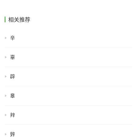
相关推荐
辛
辜
辟
辠
辡
辤