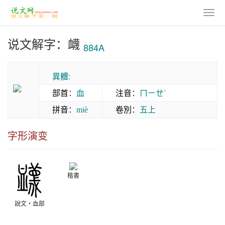
说文解字：衊
884A
異體:
部首
：
血
注音
：
ㄇㄧㄝˋ
拼音
：
卷別
：
五上
miè
字形演变
楷書
說文‧血部