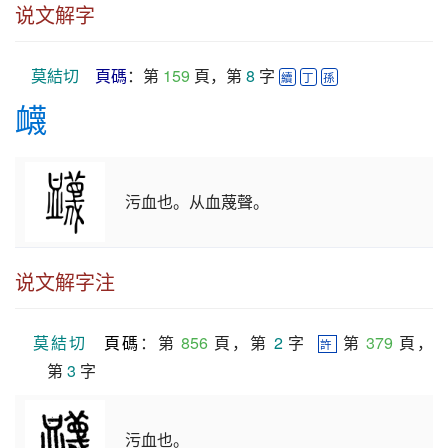
说文解字
莫結切
頁碼
：第 
159
 頁，第 
8
 字 
續
丁
孫
衊
污血也。从血蔑聲。
说文解字注
莫結切
頁碼
：第 
856
 頁，第 
2
 字  
 第 
379
 頁，
許
第 
3
 字
污血也。