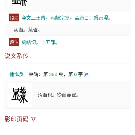
漢文三王傳。污衊宗室。孟康曰：衊音漫。
段注
从血。蔑聲。
莫結切。十五部。
段注
说文系传
彌恱反
頁碼
：第 
382
 頁，第 
6
 字 
述
汚血也。從血蔑聲。
影印页码 ∇