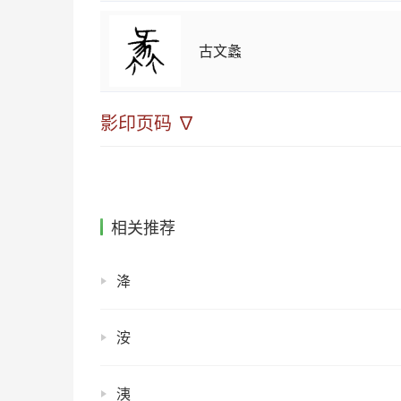
古文蠡
影印页码 ∇
相关推荐
洚
洝
洟