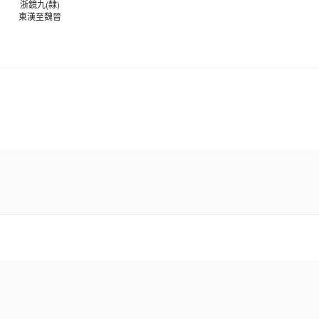
浙鏡九(隸)
東漢至魏晉