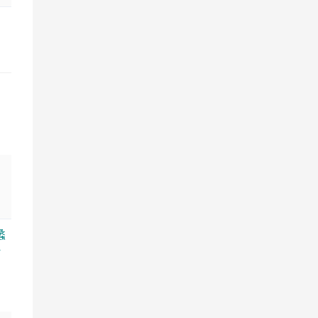
蠡
》
。