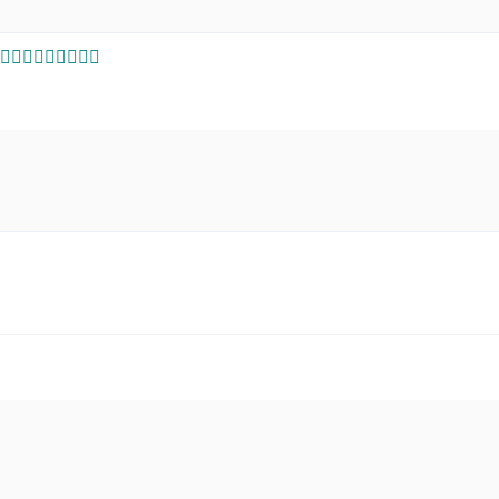
解。盧啟切。十六部。