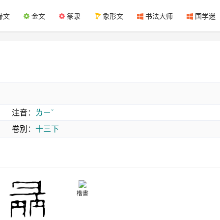
骨文
金文
篆隶
象形文
书法大师
国学迷
注音
：
ㄌㄧˇ
卷別
：
十三下
楷書