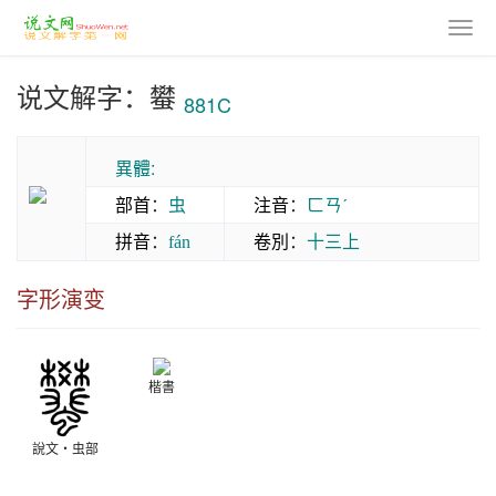
说文解字：蠜
881C
異體:
部首
：
虫
注音
：
ㄈㄢˊ
拼音
：
卷別
：
十三上
fán
字形演变
楷書
說文‧虫部