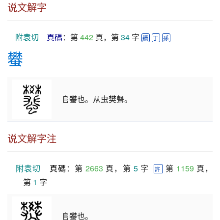
说文解字
附袁切
頁碼
：第 
442
 頁，第 
34
 字 
續
丁
孫
蠜
𨸏蠜也。从虫樊聲。
说文解字注
附袁切
頁碼
：第 
2663
 頁，第 
5
 字  
 第 
1159
 頁，
許
第 
1
 字
𨸏蠜也。