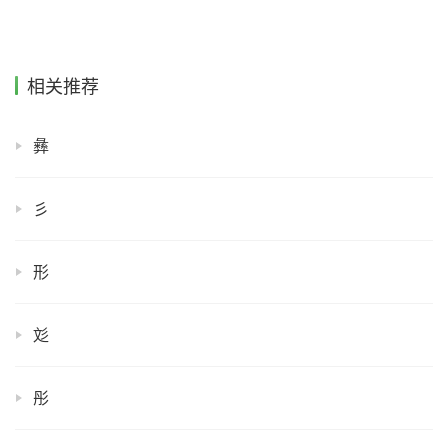
相关推荐
彝
彡
形
彣
彤