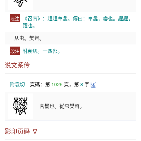
《召南》：趯趯阜螽。傳曰：阜螽，蠜也。趯趯，
段注
躍也。
从虫。樊聲。
附袁切。十四部。
段注
说文系传
附袁切
頁碼
：第 
1026
 頁，第 
8
 字 
述
𨸏蠜也。從虫樊聲。
影印页码 ∇