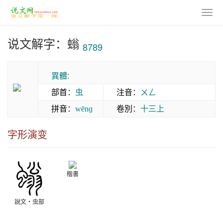
说文解字：螉
8789
異體:
部首
：
虫
注音
：
ㄨㄥ
拼音
：
卷別
：
十三上
wēnɡ
字形演变
楷書
說文‧虫部