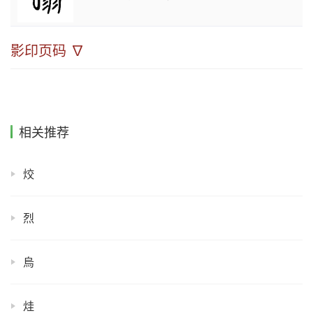
影印页码 ∇
相关推荐
烄
烈
烏
烓