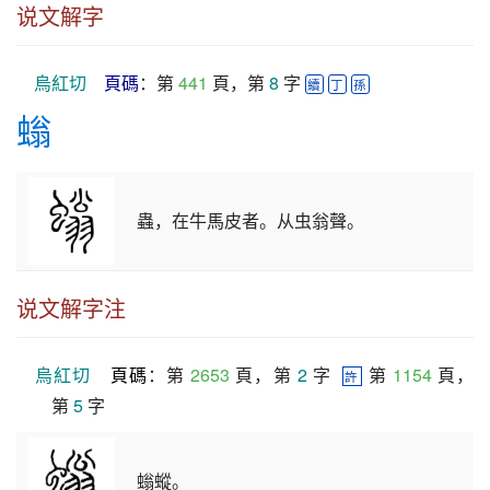
说文解字
烏紅切
頁碼
：第 
441
 頁，第 
8
 字 
續
丁
孫
螉
蟲，在牛馬皮者。从虫翁聲。
说文解字注
烏紅切
頁碼
：第 
2653
 頁，第 
2
 字  
 第 
1154
 頁，
許
第 
5
 字
螉䗥。