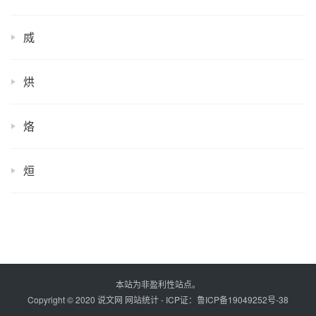
烕
烘
烙
烜
本站为非盈利性站点。
Copyright © 2020 说文网
网站统计
- ICP证：
鲁ICP备19049252号-38