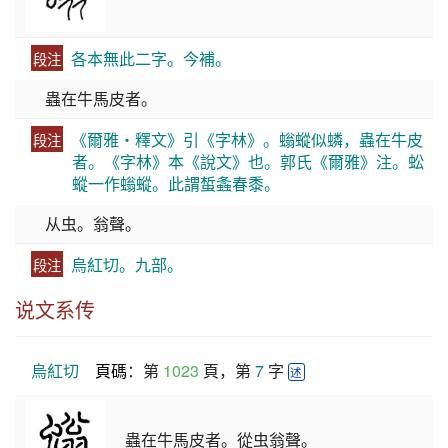
各本無此二字。今補。
段注
蟲在牛馬皮者。
《爾雅・釋文》引《字林》。螉䗥似䗲，蟲在牛皮
段注
者。《字林》本《說文》也。郭氏《爾雅》注。蚣
䗥一作螉䗥。此謂蜤螽春黍。
从虫。翁聲。
烏紅切。九部。
段注
说文系传
烏紅切
頁碼
：第 
1023
 頁，第 
7
 字 
述
蟲在牛馬皮者。從虫翁聲。