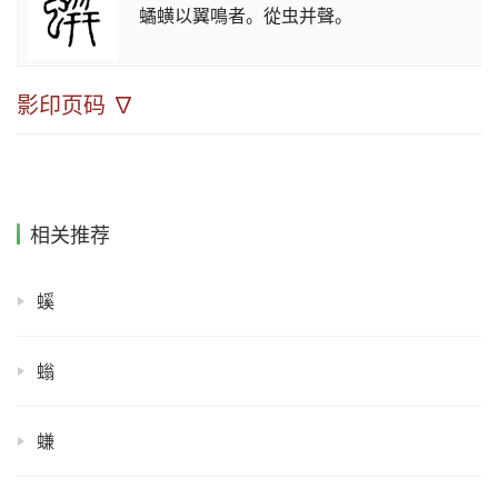
𧑐蟥以翼鳴者。從虫并聲。
影印页码 ∇
相关推荐
螇
螉
螊