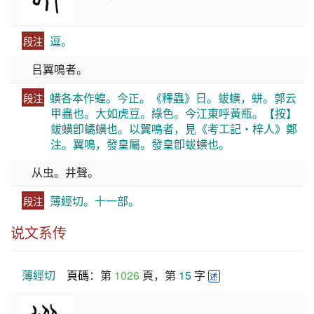
逗。
段注
㠯翼鳴者。
蟥各本作蝗。今正。《釋蟲》日。蛂蟥，蛢。郭云
段注
甲蟲也。大如虎豆。綠色。今江東呼黃瓶。【按】
蛂蟥卽𧑐蟥也。以翼鳴者，見《考工記・梓人》鄭
注。翼鳴，發皇屬。發皇卽蛂蟥也。
从虫。井聲。
薄經切。十一部。
段注
说文系传
薄經切
頁碼
：第 
1026
 頁，第 
15
 字 
述