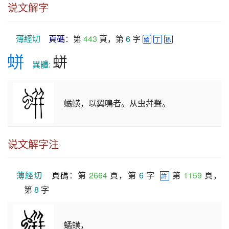
说文解字
薄經切
頁碼
：第 
443
 頁，第 
6
 字 
續
丁
孫
蛢
蛢
　異體: 
𧑐蟥，以翼鳴者。从虫幷聲。
说文解字注
薄經切
頁碼
：第 
2664
 頁，第 
6
 字  
 第 
1159
 頁，
許
第 
8
 字
𧑐蟥，