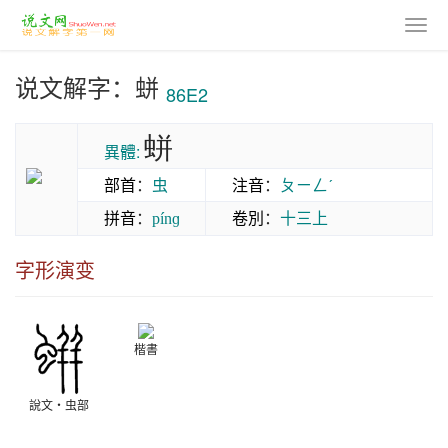
说文解字：蛢
86E2
蛢
異體:
部首
：
虫
注音
：
ㄆㄧㄥˊ
拼音
：
卷別
：
十三上
pínɡ
字形演变
楷書
說文‧虫部