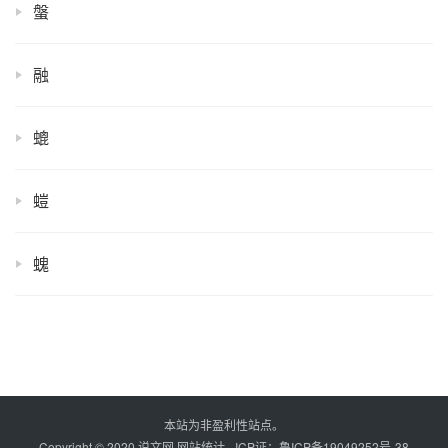
螌
融
螕
螘
螝
本站为非盈利性站点。
Copyright © 2020 说文网
网站统计
- ICP证：
鲁ICP备19049252号-38