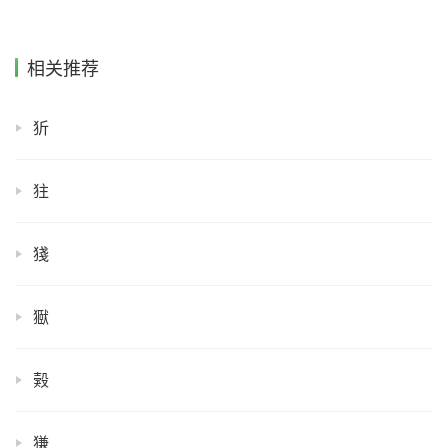
相关推荐
㹞
㹥
㹽
㺇
㺉
㺌