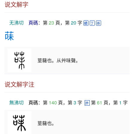
说文解字
无沸切
頁碼
：第 
23
 頁，第 
20
 字 
續
丁
孫
菋
荎藸也。从艸味聲。
说文解字注
無沸切
頁碼
：第 
140
 頁，第 
3
 字  
 第 
61
 頁，第 
1
 字
許
荎藸也。