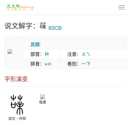
说文解字：菋
83CB
異體:
部首
：
艸
注音
：
ㄨㄟ
拼音
：
卷別
：
一下
wēi
字形演变
楷書
說文‧艸部