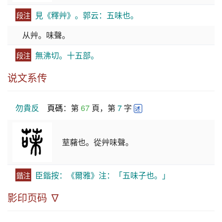
見《釋艸》。郭云：五味也。
段注
从艸。味聲。
無沸切。十五部。
段注
说文系传
勿貴反
頁碼
：第 
67
 頁，第 
7
 字 
述
荎藸也。從艸味聲。
臣鍇按：《爾雅》注：「五味子也。」
鍇注
影印页码 ∇