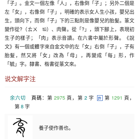
「子」。金文一個左像「人」，右像倒「子」；另外二個是
左「女」，右像倒「子」，明確的表示女人生小孩，嬰兒出
生，頭向下，而倒「子」下的三點則是像嬰兒的胎髮。篆文
變作從?（ㄊㄨ　tū）、肉聲。從「?」，頭下腳上，表現初
生子的樣子；「肉」表示音讀。在六書中屬於形聲。《說
文》有一個或體字來自金文中的左「女」右倒「子」，子有
胎髮，然又將「女」改為「母」，再變成「每」形，作
「毓」字。隸書、楷書從篆文來。
说文解字注
余六切
頁碼
：第 
2975
 頁，第 
2
 字  
 第 
1291
 頁，
許
第 
8
 字
養子使作善也。