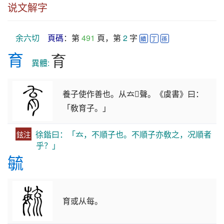
说文解字
余六切
頁碼
：第 
491
 頁，第 
2
 字 
續
丁
孫
育
育
　異體: 
養子使作善也。从𠫓𠕎聲。《虞書》曰：
「敎育子。」
徐鍇曰：「𠫓，不順子也。不順子亦敎之，况順者
鉉注
乎？」
毓
育或从每。