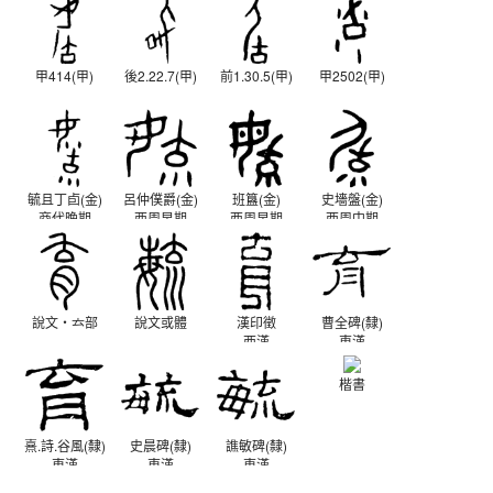
甲414(甲)
後2.22.7(甲)
前1.30.5(甲)
甲2502(甲)
毓且丁卣(金)
呂仲僕爵(金)
班簋(金)
史墻盤(金)
商代晚期
西周早期
西周早期
西周中期
說文‧𠫓部
說文或體
漢印徵
曹全碑(隸)
西漢
東漢
楷書
熹.詩.谷風(隸)
史晨碑(隸)
譙敏碑(隸)
東漢
東漢
東漢