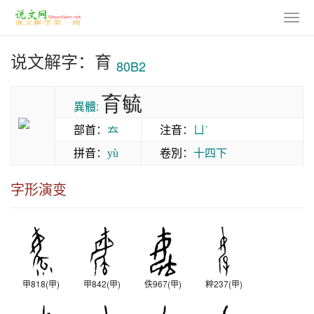
说文解字：育
80B2
育毓
異體:
部首
：
𠫓
注音
：
ㄩˋ
拼音
：
卷別
：
十四下
yù
字形演变
甲818(甲)
甲842(甲)
佚967(甲)
粹237(甲)