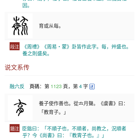
因。
育或从每。
《周禮》《周易・蒙》卦皆作此字。每，艸盛也。
段注
養之則盛矣。
说文系传
融六反
頁碼
：第 
1123
 頁，第 
4
 字 
述
養子使作善也。從𠫓月聲。《虞書》曰：
「教育子。」
臣鍇曰：「不順子也，不順者，尚教之，況順者
鍇注
乎？今《尚書》曰：『教胄子也。』」