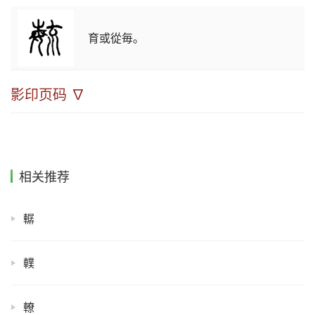
育或從毎。
影印页码 ∇
相关推荐
轏
轐
轑