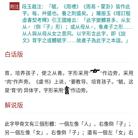
段玉裁注：「毓，《周禮》《周易・蒙卦》皆作此
附注
字。每，艸盛也。養之則盛矣。」羅振玉《增訂殷
虛書契考釋》引王國維云：「此字變體甚多，从女
从♂（倒『子』形）；或从母从♂，象產子之形……
从人與从母从女之意同。以字形言此字，即《說
文》育字之或體毓字……故產子為此字之本誼。」
白话版
育
，培养孩子，使之从善。字形采用“
”作边旁，采用
“肉”作声旁。《虞书》上说，“要教导、培
育
孩子。”毓，这
是“
育
”的 异体字，字形采用“
”作边旁。
解说版
此字甲骨文有三個形體：一個左像「人」，右像倒「子」；
另一個左像「女」，右像倒「子」；還有一個左「女」右