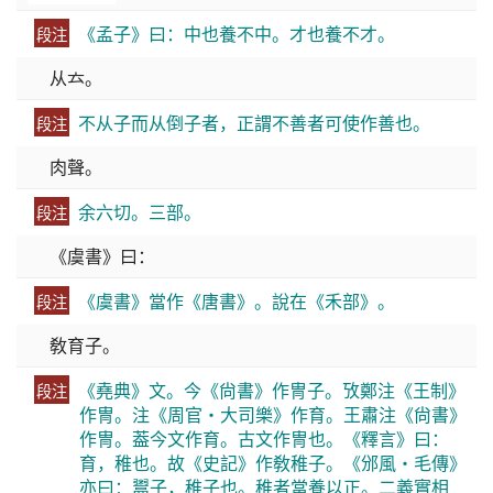
《孟子》曰：中也養不中。才也養不才。
段注
从𠫓。
不从子而从倒子者，正謂不善者可使作善也。
段注
肉聲。
余六切。三部。
段注
《虞書》曰：
《虞書》當作《唐書》。說在《禾部》。
段注
敎育子。
《堯典》文。今《尙書》作冑子。攷鄭注《王制》
段注
作冑。注《周官・大司樂》作育。王肅注《尙書》
作冑。葢今文作育。古文作冑也。《釋言》曰：
育，稚也。故《史記》作敎稚子。《邠風・毛傳》
亦曰：鬻子，稚子也。稚者當養以正。二義實相