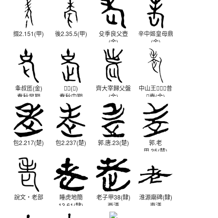
掇2.151(甲)
後2.35.5(甲)
殳季良父壺
辛中姬皇母鼎
(金)
(金)
西周晚期
西周晚期
夆叔匜(金)
𦅫鎛(金)
齊大宰歸父盤
中山王昔
春秋早期
春秋中期
(金)
壺(金)
春秋
戰國晚期
包2.217(楚)
包2.237(楚)
郭.唐.23(楚)
郭.老
甲.35(楚)
說文‧老部
睡虎地簡
老子甲38(隸)
淮源廟碑(隸)
13.61(隸)
西漢
東漢
秦