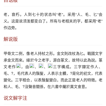
老
，衰朽。人到七十的状态叫“
老
”。采用“人、毛、匕”会
义。这是说须发都变白了。所有与
老
相关的字，都采用“
老
”
作边旁。
解说版
甲骨文二例，像老人持杖之形。金文則改杖為匕。戰國文字
承金文而來。緣於今之老字，源自篆文，故特以此為說。篆
文老作
，由
、
、
三字構成。三字隸定作人、
毛、?，毛代表人的鬚髮，人表示主體，?是化的初文，代表
變化。三字相合，以表鬚髮變白，而此正是老人的特徵。老
和人、毛、?沒聲音關係，在六書中屬於異文會意。
说文解字注