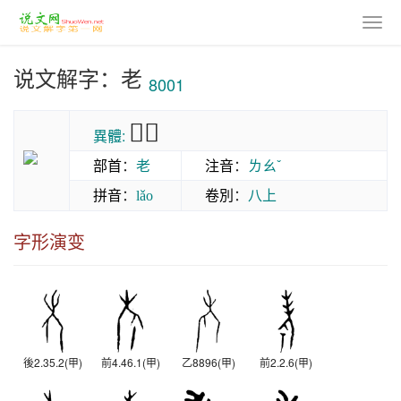
说文解字：老
8001
𦒳𠈣
異體:
部首
：
老
注音
：
ㄌㄠˇ
拼音
：
卷別
：
八上
lǎo
字形演变
後2.35.2(甲)
前4.46.1(甲)
乙8896(甲)
前2.2.6(甲)