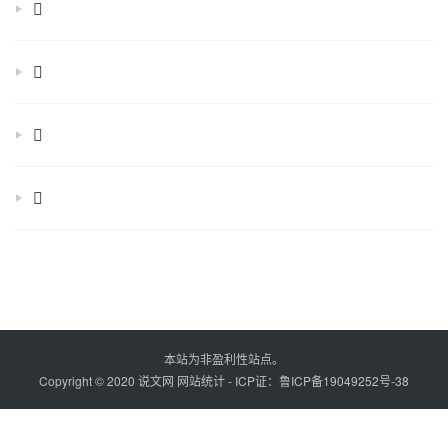
𠋺
𠌶
𠏮
𠐱
本站为非盈利性站点。
Copyright © 2020 说文网
网站统计
- ICP证：
鲁ICP备19049252号-38