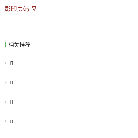
影印页码 ∇
相关推荐
𠈈
𠊩
𠊬
𠊾