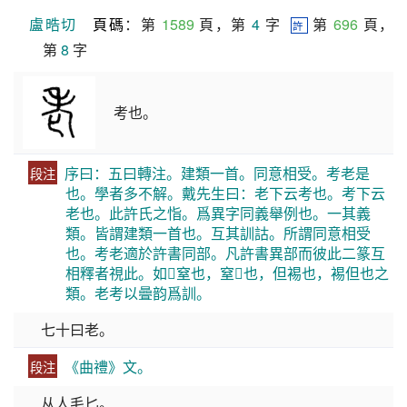
盧晧切
頁碼
：第 
1589
 頁，第 
4
 字  
 第 
696
 頁，
許
第 
8
 字
考也。
序曰：五曰轉注。建類一首。同意相受。考老是
段注
也。學者多不解。戴先生曰：老下云考也。考下云
老也。此許氏之恉。爲異字同義舉例也。一其義
類。皆謂建類一首也。互其訓詁。所謂同意相受
也。考老適於許書同部。凡許書異部而彼此二篆互
相釋者視此。如𡫳窒也，窒𡫳也，但裼也，裼但也之
類。老考以曡韵爲訓。
七十曰老。
《曲禮》文。
段注
从人毛匕。