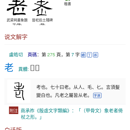
楷書
武梁祠畫象題
晉祀后土殘碑
字(隸)
(隸)
東漢
晉
说文解字
盧皓切
頁碼
：第 
275
 頁，第 
7
 字 
續
丁
孫
老
𦒳𠈣
　異體: 
考也。七十曰老。从人、毛、𠤎。言須髮
變白也。凡老之屬皆从老。
字原
商承祚《殷虛文字類編》：「（甲骨文）象老者倚
附注
杖之形。」
白话版