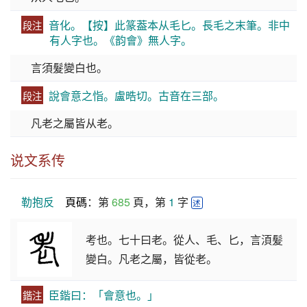
音化。【按】此篆葢本从毛匕。長毛之末筆。非中
段注
有人字也。《韵會》無人字。
言須髮變白也。
說會意之恉。盧晧切。古音在三部。
段注
凡老之屬皆从老。
说文系传
勒抱反
頁碼
：第 
685
 頁，第 
1
 字 
述
考也。七十曰老。從人、毛、匕，言湏髪
變白。凡老之屬，皆從老。
臣鍇曰：「會意也。」
鍇注