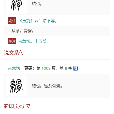
結也。
《玉篇》云：結不解。
段注
从糸。骨聲。
古忽切。十五部。
段注
说文系传
古忽切
頁碼
：第 
1009
 頁，第 
6
 字 
述
結也。從糸骨聲。
影印页码 ∇