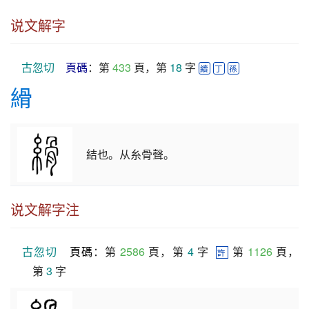
说文解字
古忽切
頁碼
：第 
433
 頁，第 
18
 字 
續
丁
孫
縎
結也。从糸骨聲。
说文解字注
古忽切
頁碼
：第 
2586
 頁，第 
4
 字  
 第 
1126
 頁，
許
第 
3
 字