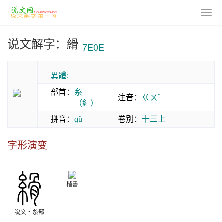
说文解字：縎
7E0E
異體:
部首
：
糸
注音
：
ㄍㄨˇ
（糹）
拼音
：
卷別
：
十三上
ɡǔ
字形演变
楷書
說文‧糸部