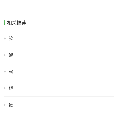
相关推荐
鱣
鱧
鱨
鱮
鱯