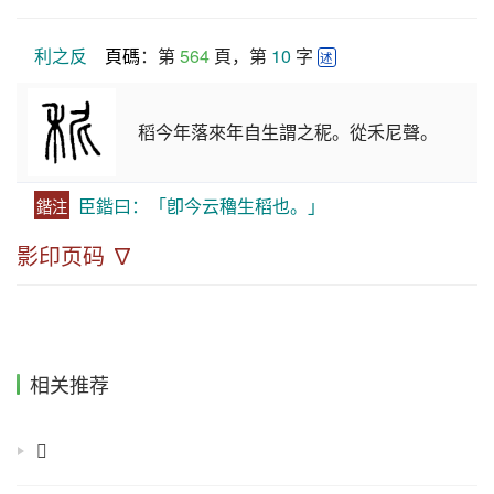
利之反
頁碼
：第 
564
 頁，第 
10
 字 
述
稻今年落來年自生謂之秜。從禾尼聲。
臣鍇曰：「卽今云穭生稻也。」
鍇注
影印页码 ∇
相关推荐
𡕗