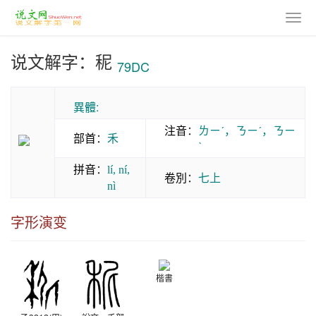
说文解字：秜
79DC
異體:
注音
：
ㄌㄧˊ，ㄋㄧˊ，ㄋㄧ
部首
：
禾
ˋ
拼音
：
lí, ní,
卷別
：
七上
nì
字形演变
楷書