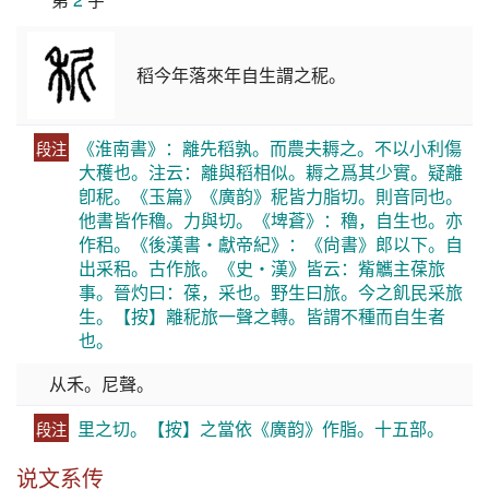
稻今年落來年自生謂之秜。
《淮南書》：離先稻孰。而農夫耨之。不以小利傷
段注
大穫也。注云：離與稻相似。耨之爲其少實。疑離
卽秜。《玉篇》《廣韵》秜皆力脂切。則音同也。
他書皆作穭。力與切。《埤蒼》：穭，自生也。亦
作稆。《後漢書・獻帝紀》：《尙書》郎以下。自
出采稆。古作旅。《史・漢》皆云：觜觿主葆旅
事。晉灼曰：葆，采也。野生曰旅。今之飢民采旅
生。【按】離秜旅一聲之轉。皆謂不種而自生者
也。
从禾。尼聲。
里之切。【按】之當依《廣韵》作脂。十五部。
段注
说文系传