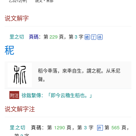
乙3212(甲)
說文‧禾部
说文解字
里之切
頁碼
：第 
229
 頁，第 
3
 字 
續
丁
孫
秜
稻今秊落，來秊自生，謂之秜。从禾尼
聲。
徐鍇繫傳：「即今云穭生稻也。」
附注
说文解字注
里之切
頁碼
：第 
1290
 頁，第 
3
 字  
 第 
565
 頁，
許
第 
2
 字